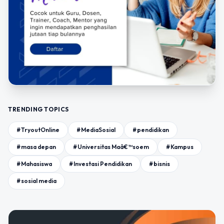
TRENDING TOPICS
#TryoutOnline
#MediaSosial
#pendidikan
#masa depan
#Universitas Maâ€™soem
#Kampus
#Mahasiswa
#Investasi Pendidikan
#bisnis
#sosial media