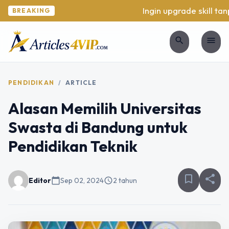
Ingin upgrade skill tanp
BREAKING
search
menu
PENDIDIKAN
/
ARTICLE
Alasan Memilih Universitas
Swasta di Bandung untuk
Pendidikan Teknik
bookmark_border
share
Editor
calendar_today
Sep 02, 2024
schedule
2 tahun