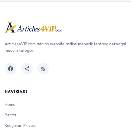
Articles4VIP.com adalah website artikel menarik tentang berbagai
macam kategori
facebook
share
rss_feed
NAVIGASI
Home
Berita
Kebijakan Privasi