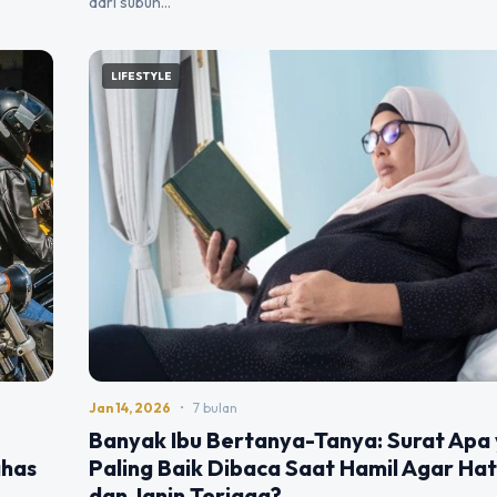
dari subuh…
LIFESTYLE
Jan 14, 2026
•
7 bulan
Banyak Ibu Bertanya-Tanya: Surat Apa
ahas
Paling Baik Dibaca Saat Hamil Agar Ha
dan Janin Terjaga?