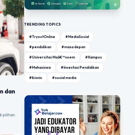
TRENDING TOPICS
#TryoutOnline
#MediaSosial
#pendidikan
#masa depan
#Universitas Maâ€™soem
#Kampus
#Mahasiswa
#Investasi Pendidikan
#bisnis
#sosial media
an dan
 pilihan