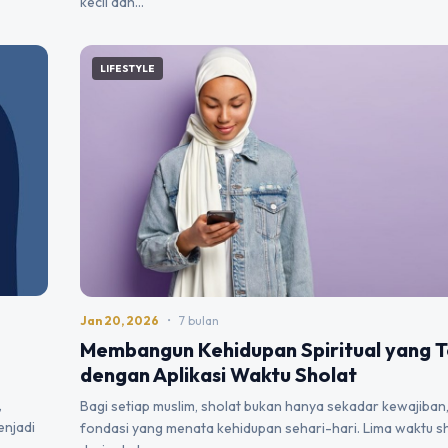
kecil dan…
LIFESTYLE
Jan 20, 2026
•
7 bulan
Membangun Kehidupan Spiritual yang T
dengan Aplikasi Waktu Sholat
,
Bagi setiap muslim, sholat bukan hanya sekadar kewajiban
enjadi
fondasi yang menata kehidupan sehari-hari. Lima waktu sh