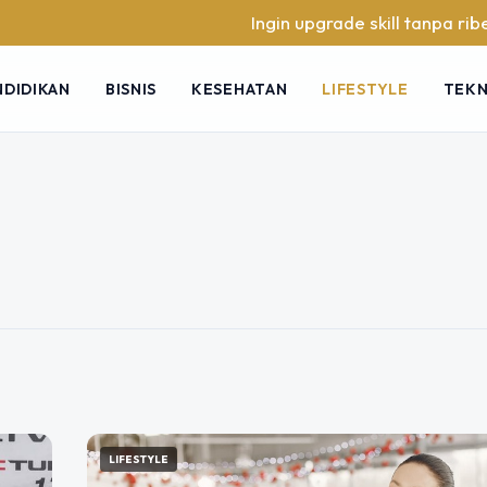
Ingin upgrade skill tanpa ribet? Temukan kela
NDIDIKAN
BISNIS
KESEHATAN
LIFESTYLE
TEK
 Cersil Mandarin
donesia
agian penting dari dunia literasi dan
paling populer adalah Cersil
LIFESTYLE