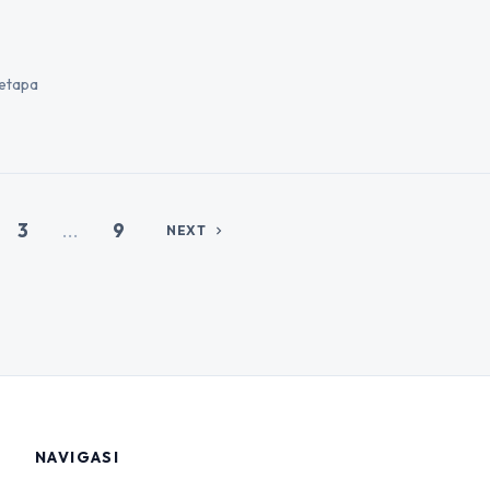
betapa
3
...
9
NEXT
chevron_right
NAVIGASI