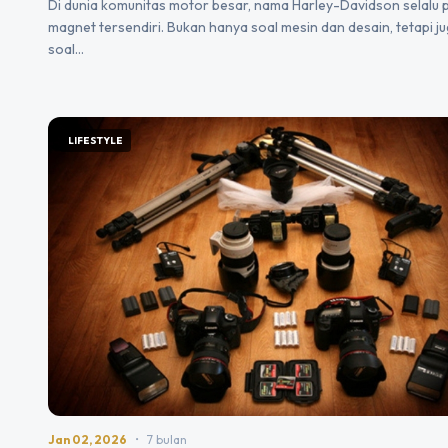
Di dunia komunitas motor besar, nama Harley-Davidson selalu 
magnet tersendiri. Bukan hanya soal mesin dan desain, tetapi j
soal…
LIFESTYLE
Jan 02, 2026
•
7 bulan