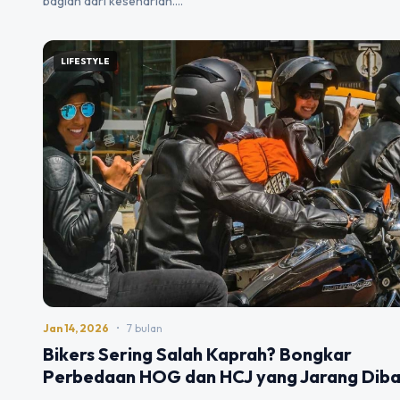
bagian dari keseharian.…
LIFESTYLE
Jan 14, 2026
•
7 bulan
Bikers Sering Salah Kaprah? Bongkar
Perbedaan HOG dan HCJ yang Jarang Dib