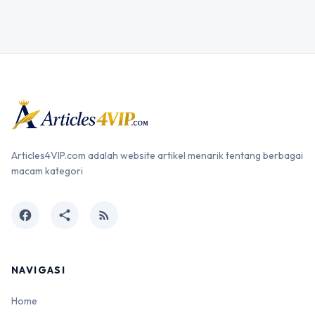
Articles4VIP.com adalah website artikel menarik tentang berbagai
macam kategori
facebook
share
rss_feed
NAVIGASI
Home