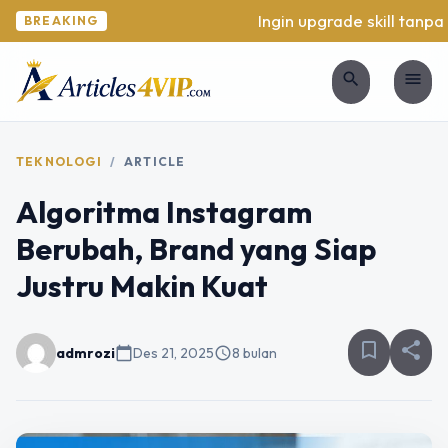
Ingin upgrade skill tanpa r
BREAKING
search
menu
TEKNOLOGI
/
ARTICLE
Algoritma Instagram
Berubah, Brand yang Siap
Justru Makin Kuat
bookmark_border
share
admrozi
calendar_today
Des 21, 2025
schedule
8 bulan