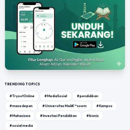
TRENDING TOPICS
#TryoutOnline
#MediaSosial
#pendidikan
#masa depan
#Universitas Maâ€™soem
#Kampus
#Mahasiswa
#Investasi Pendidikan
#bisnis
#sosial media