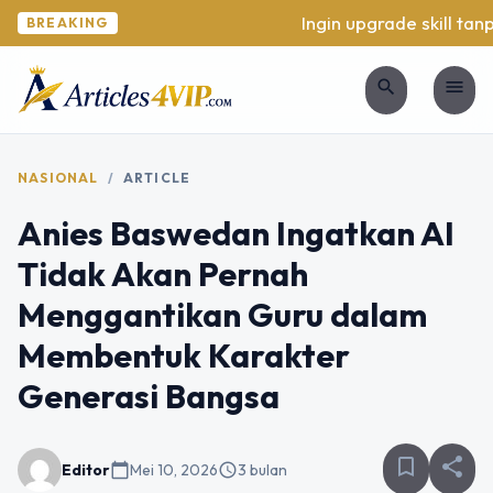
Ingin upgrade skill tanpa
BREAKING
search
menu
NASIONAL
/
ARTICLE
Anies Baswedan Ingatkan AI
Tidak Akan Pernah
Menggantikan Guru dalam
Membentuk Karakter
Generasi Bangsa
bookmark_border
share
Editor
calendar_today
Mei 10, 2026
schedule
3 bulan