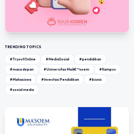
TRENDING TOPICS
#TryoutOnline
#MediaSosial
#pendidikan
#masa depan
#Universitas Maâ€™soem
#Kampus
#Mahasiswa
#Investasi Pendidikan
#bisnis
#sosial media