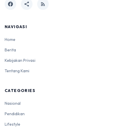
facebook
share
rss_feed
NAVIGASI
Home
Berita
Kebijakan Privasi
Tentang Kami
CATEGORIES
Nasional
Pendidikan
Lifestyle