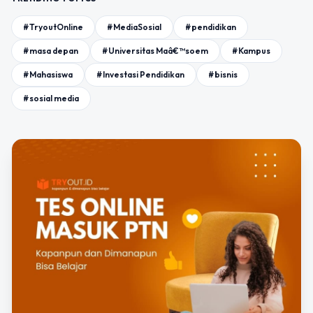
#TryoutOnline
#MediaSosial
#pendidikan
#masa depan
#Universitas Maâ€™soem
#Kampus
#Mahasiswa
#Investasi Pendidikan
#bisnis
#sosial media