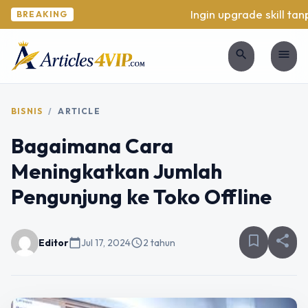
Ingin upgrade skill tanp
BREAKING
search
menu
BISNIS
/
ARTICLE
Bagaimana Cara
Meningkatkan Jumlah
Pengunjung ke Toko Offline
bookmark_border
share
Editor
calendar_today
Jul 17, 2024
schedule
2 tahun