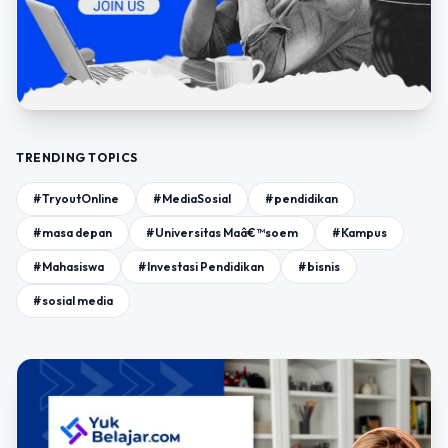
TRENDING TOPICS
#TryoutOnline
#MediaSosial
#pendidikan
#masa depan
#Universitas Maâ€™soem
#Kampus
#Mahasiswa
#Investasi Pendidikan
#bisnis
#sosial media