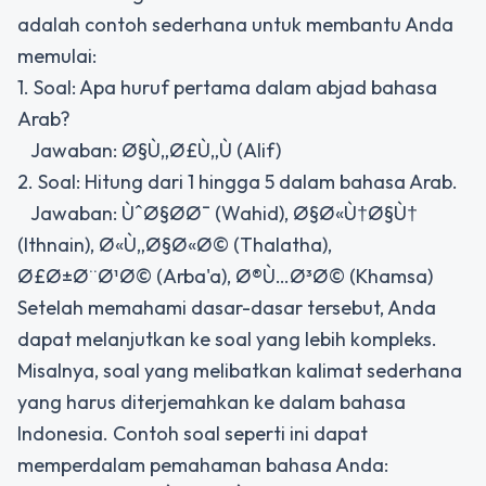
adalah contoh sederhana untuk membantu Anda
memulai:
1. Soal: Apa huruf pertama dalam abjad bahasa
Arab?
Jawaban: Ø§Ù„Ø£Ù„Ù (Alif)
2. Soal: Hitung dari 1 hingga 5 dalam bahasa Arab.
Jawaban: ÙˆØ§Ø­Ø¯ (Wahid), Ø§Ø«Ù†Ø§Ù†
(Ithnain), Ø«Ù„Ø§Ø«Ø© (Thalatha),
Ø£Ø±Ø¨Ø¹Ø© (Arba'a), Ø®Ù…Ø³Ø© (Khamsa)
Setelah memahami dasar-dasar tersebut, Anda
dapat melanjutkan ke soal yang lebih kompleks.
Misalnya, soal yang melibatkan kalimat sederhana
yang harus diterjemahkan ke dalam bahasa
Indonesia. Contoh soal seperti ini dapat
memperdalam pemahaman bahasa Anda: