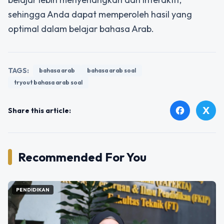
sehingga Anda dapat memperoleh hasil yang
optimal dalam belajar bahasa Arab.
TAGS:
bahasa arab
bahasa arab soal
tryout bahasa arab soal
X
facebook
Share this article:
Recommended For You
PENDIDIKAN