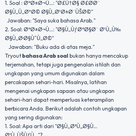
1. Soal : ØªØ±Ø¬Ù…: "Ø£Ù†Ø§ Ø£Ø­Ø¨
Ø§Ù„Ù„ØºØ© Ø§Ù„Ø¹Ø±Ø¨ÙŠØ©"
Jawaban: "Saya suka bahasa Arab."
2. Soal: ØªØ±Ø¬Ù…: "Ø§Ù„ÙƒØªØ§Ø¨ Ø¹Ù„Ù‰
Ø§Ù„Ø·Ø§ÙˆÙ„Ø©"
Jawaban: "Buku ada di atas meja."
Tryout
bahasa Arab soal
bukan hanya mencakup
terjemahan, tetapi juga pengenalan istilah dan
ungkapan yang umum digunakan dalam
percakapan sehari-hari. Misalnya, latihan
mengenai ungkapan sapaan atau ungkapan
sehari-hari dapat memperluas keterampilan
berbicara Anda. Berikut adalah contoh ungkapan
yang sering digunakan:
1. Soal: Apa arti dari "Ø§Ù„Ø³Ù„Ø§Ù…
Ø¹Ù„ÙŠÙƒÙ…"?