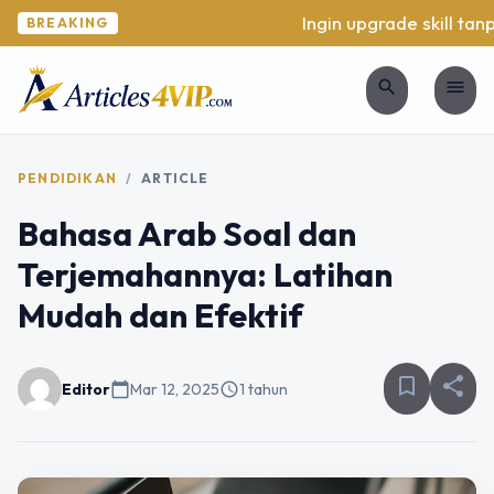
Ingin upgrade skill tanpa
BREAKING
search
menu
PENDIDIKAN
/
ARTICLE
Bahasa Arab Soal dan
Terjemahannya: Latihan
Mudah dan Efektif
bookmark_border
share
Editor
calendar_today
Mar 12, 2025
schedule
1 tahun