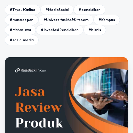
#TryoutOnline
#MediaSosial
#pendidikan
#masa depan
#Universitas Maâ€™soem
#Kampus
#Mahasiswa
#Investasi Pendidikan
#bisnis
#sosial media