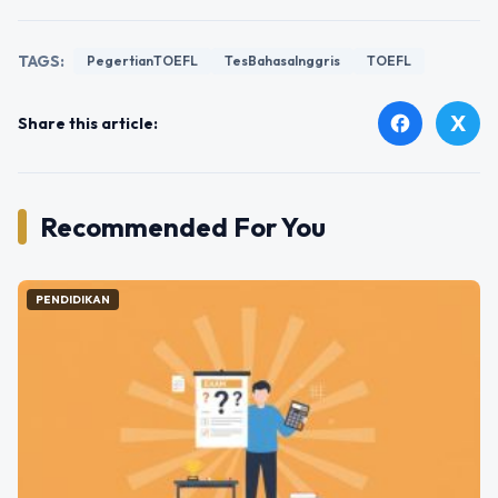
TAGS:
PegertianTOEFL
TesBahasaInggris
TOEFL
X
facebook
Share this article:
Recommended For You
PENDIDIKAN