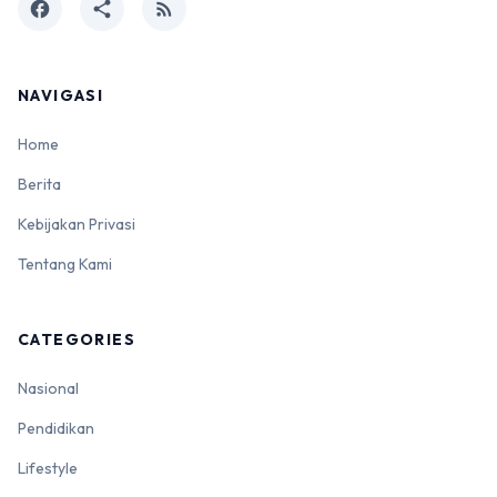
facebook
share
rss_feed
NAVIGASI
Home
Berita
Kebijakan Privasi
Tentang Kami
CATEGORIES
Nasional
Pendidikan
Lifestyle