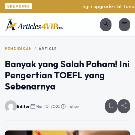
Ingin upgrade skill tanpa
BREAKING
search
menu
PENDIDIKAN
/
ARTICLE
Banyak yang Salah Paham! Ini
Pengertian TOEFL yang
Sebenarnya
bookmark_border
share
Editor
calendar_today
Mar 10, 2025
schedule
1 tahun