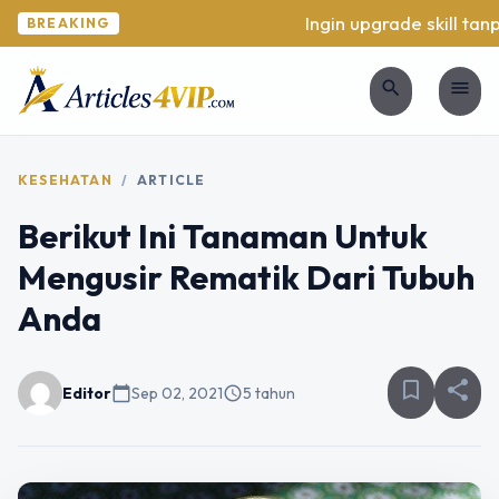
Ingin upgrade skill tanpa
BREAKING
search
menu
KESEHATAN
/
ARTICLE
Berikut Ini Tanaman Untuk
Mengusir Rematik Dari Tubuh
Anda
bookmark_border
share
Editor
calendar_today
Sep 02, 2021
schedule
5 tahun