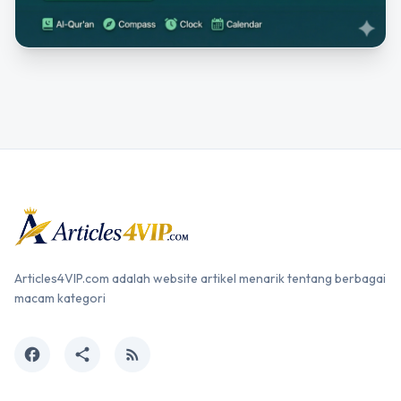
Articles4VIP.com adalah website artikel menarik tentang berbagai
macam kategori
facebook
share
rss_feed