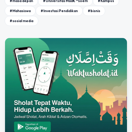
#masa depan
#Universitas Maâ€™soem
#Kampus
#Mahasiswa
#Investasi Pendidikan
#bisnis
#sosial media