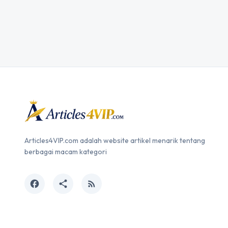
Articles4VIP.com adalah website artikel menarik tentang
berbagai macam kategori
facebook
share
rss_feed