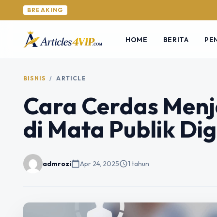
BREAKING
HOME
BERITA
PE
BISNIS
/
ARTICLE
Cara Cerdas Menja
di Mata Publik Dig
admrozi
calendar_today
Apr 24, 2025
schedule
1 tahun