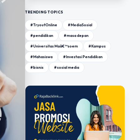
TRENDING TOPICS
#TryoutOnline
#MediaSosial
#pendidikan
#masa depan
#Universitas Maâ€™soem
#Kampus
#Mahasiswa
#Investasi Pendidikan
#bisnis
#sosial media