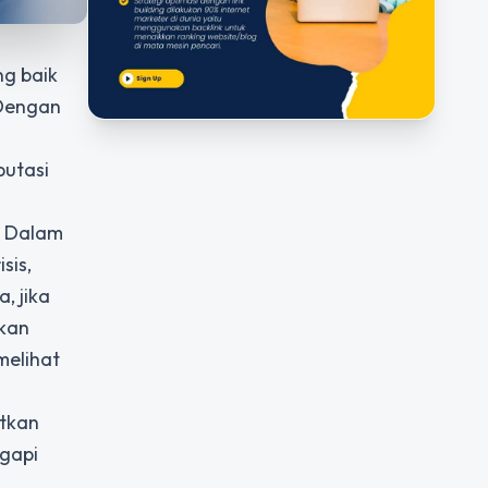
ng baik
 Dengan
putasi
. Dalam
sis,
, jika
skan
melihat
atkan
ggapi