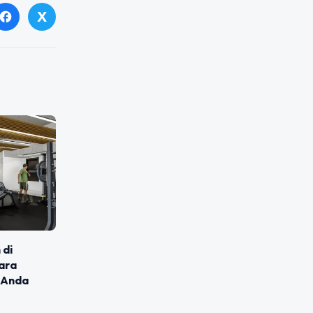
X
facebook
 di
ara
 Anda