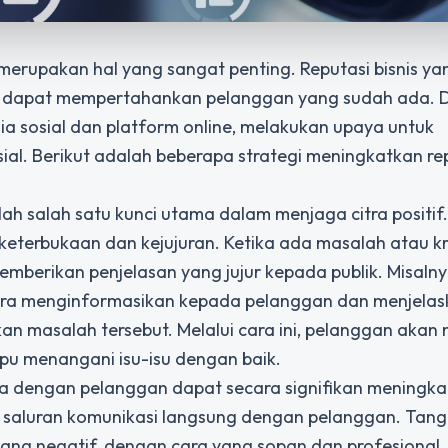
nis merupakan hal yang sangat penting. Reputasi bisnis ya
uga dapat mempertahankan pelanggan yang sudah ada.
a sosial dan platform online, melakukan upaya untuk
sial. Berikut adalah beberapa
strategi meningkatkan re
h salah satu kunci utama dalam menjaga citra positif
eterbukaan dan kejujuran. Ketika ada masalah atau kri
berikan penjelasan yang jujur kepada publik. Misalnya
gera menginformasikan kepada pelanggan dan menjela
n masalah tersebut. Melalui cara ini, pelanggan akan 
u menangani isu-isu dengan baik.
a dengan pelanggan dapat secara signifikan meningk
ai saluran komunikasi langsung dengan pelanggan. Tan
yang negatif, dengan cara yang sopan dan profesional.