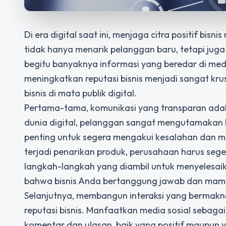
Di era digital saat ini, menjaga citra positif bis
tidak hanya menarik pelanggan baru, tetapi j
begitu banyaknya informasi yang beredar di medi
meningkatkan reputasi bisnis menjadi sangat kru
bisnis
di mata publik digital.
Pertama-tama, komunikasi yang transparan adala
dunia digital, pelanggan sangat mengutamakan k
penting untuk segera mengakui kesalahan dan mem
terjadi penarikan produk, perusahaan harus se
langkah-langkah yang diambil untuk menyelesaika
bahwa bisnis Anda bertanggung jawab dan mamp
Selanjutnya, membangun interaksi yang bermakn
reputasi bisnis. Manfaatkan media sosial sebag
komentar dan ulasan, baik yang positif maupun 