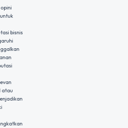
opini
 untuk
asi bisnis
garuhi
nggalkan
yanan
putasi
levan
l atau
menjadikan
i
ningkatkan