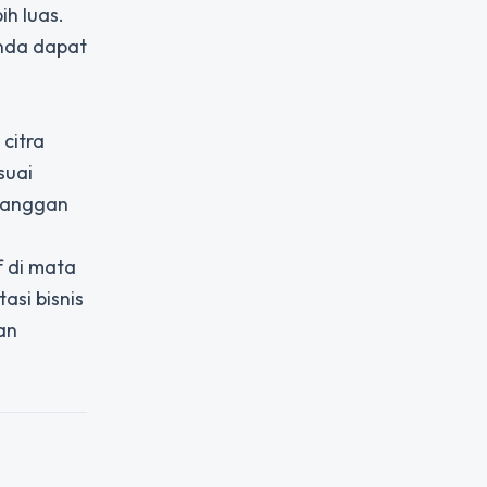
ih luas.
Anda dapat
citra
suai
elanggan
f di mata
si bisnis
an