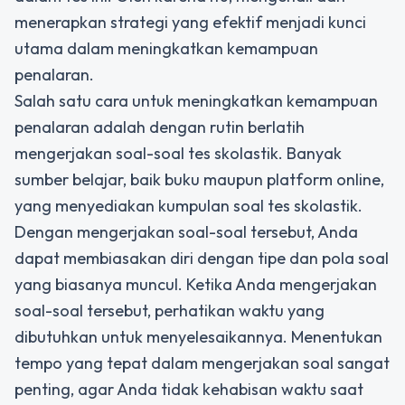
menerapkan strategi yang efektif menjadi kunci
utama dalam meningkatkan kemampuan
penalaran.
Salah satu cara untuk meningkatkan kemampuan
penalaran adalah dengan rutin berlatih
mengerjakan soal-soal tes skolastik. Banyak
sumber belajar, baik buku maupun platform online,
yang menyediakan kumpulan soal tes skolastik.
Dengan mengerjakan soal-soal tersebut, Anda
dapat membiasakan diri dengan tipe dan pola soal
yang biasanya muncul. Ketika Anda mengerjakan
soal-soal tersebut, perhatikan waktu yang
dibutuhkan untuk menyelesaikannya. Menentukan
tempo yang tepat dalam mengerjakan soal sangat
penting, agar Anda tidak kehabisan waktu saat