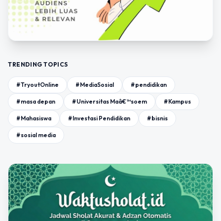
TRENDING TOPICS
#TryoutOnline
#MediaSosial
#pendidikan
#masa depan
#Universitas Maâ€™soem
#Kampus
#Mahasiswa
#Investasi Pendidikan
#bisnis
#sosial media