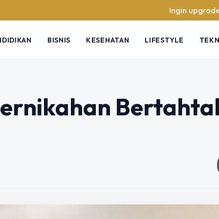
Ingin upgrade skill tanpa
NDIDIKAN
BISNIS
KESEHATAN
LIFESTYLE
TEK
 Pernikahan Bertaht