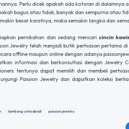
nihannya. Perlu dicek apakah ada kotoran di dalamnya a
apakah bagus atau tidak, banyak dan sempurna atau tid
, semakin besar karatnya, maka semakin langka dan sem
siapkan pernikahan dan sedang mencari
cincin kawi
assion Jewelry telah menjadi butik perhiasan pertama di
cara offline maupun online dengan adanya passionjewe
tkan informasi dan berkonsultasi dengan Jewelry C
sioners tentunya dapat memilih dan membeli perhias
kunjungi Passion Jewelry dan dapatkan koleksi berl
n
lambang cinta abadi
passion jewelry