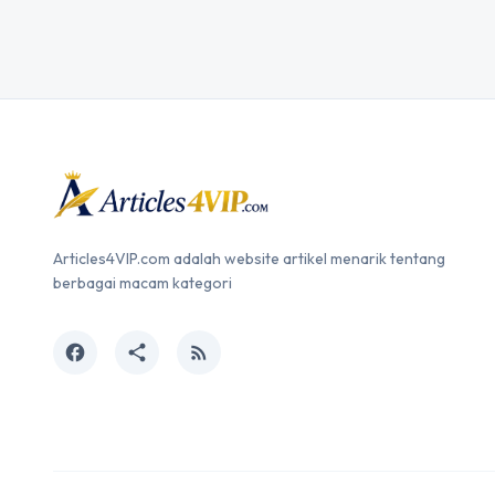
Articles4VIP.com adalah website artikel menarik tentang
berbagai macam kategori
facebook
share
rss_feed