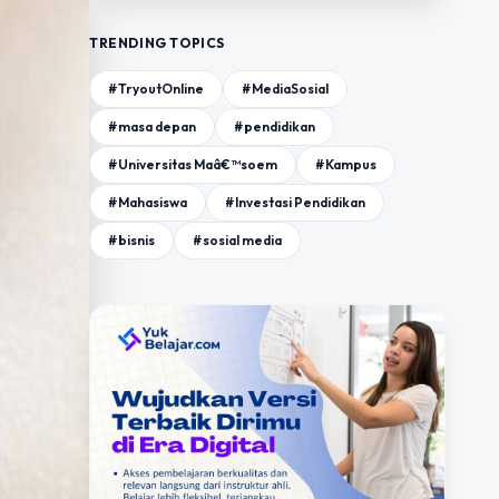
TRENDING TOPICS
#TryoutOnline
#MediaSosial
#masa depan
#pendidikan
#Universitas Maâ€™soem
#Kampus
#Mahasiswa
#Investasi Pendidikan
#bisnis
#sosial media