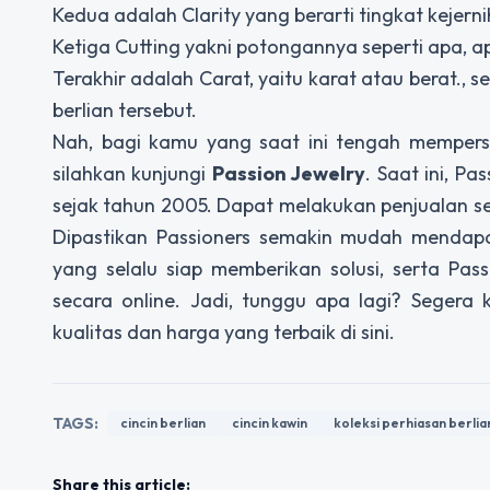
Kedua adalah Clarity yang berarti tingkat kejer
Ketiga Cutting yakni potongannya seperti apa, 
Terakhir adalah Carat, yaitu karat atau berat.
berlian tersebut.
Nah, bagi kamu yang saat ini tengah memper
silahkan kunjungi
Passion Jewelry
. Saat ini, P
sejak tahun 2005. Dapat melakukan penjualan se
Dipastikan Passioners semakin mudah mendapa
yang selalu siap memberikan solusi, serta Pas
secara online. Jadi, tunggu apa lagi? Segera 
kualitas dan harga yang terbaik di sini.
TAGS:
cincin berlian
cincin kawin
koleksi perhiasan berlia
Share this article: