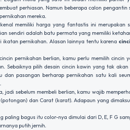
membuat perhiasan. Namun beberapa calon pengantin s
 pernikahan mereka.
kenal memiliki harga yang fantastis ini merupakan s
lian sendiri adalah batu permata yang memiliki ketaha
 ikatan pernikahan. Alasan lainnya tentu karena
cinc
ncin pernikahan berlian, kamu perlu memilih cincin 
. Sebaiknya pilih desain cincin kawin yang tak aka
u dan pasangan berharap pernikahan satu kali seum
.
a, jadi sebelum membeli berlian, kamu wajib memperh
ting (potongan) dan Carat (karat). Adapaun yang dimak
g paling bagus itu color-nya dimulai dari D, E, F G samp
rnanya putih jernih.