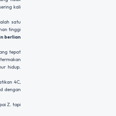
ering kali
alah satu
nan tinggi
in berlian
yang tepat
n termakan
ur hidup.
atikan 4C,
sud dengan
ai Z. tapi