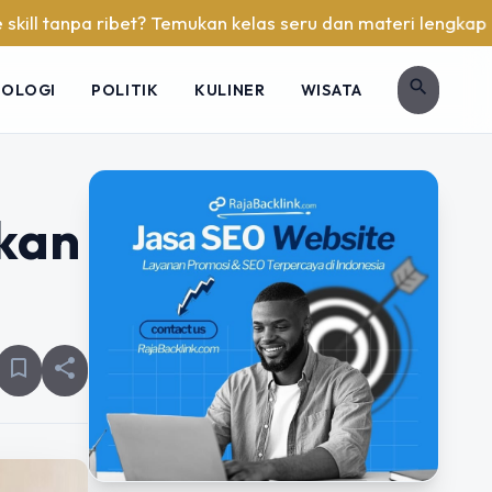
 ribet? Temukan kelas seru dan materi lengkap hanya di YukB
search
NOLOGI
POLITIK
KULINER
WISATA
akan
bookmark_border
share