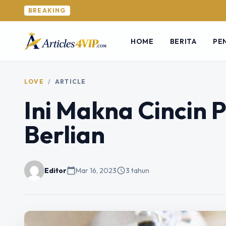
BREAKING
HOME
BERITA
PE
LOVE
/
ARTICLE
Ini Makna Cincin
Berlian
Editor
calendar_today
Mar 16, 2023
schedule
3 tahun