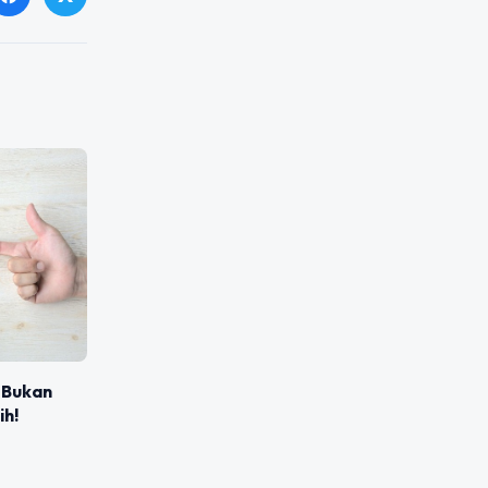
 Bukan
ih!