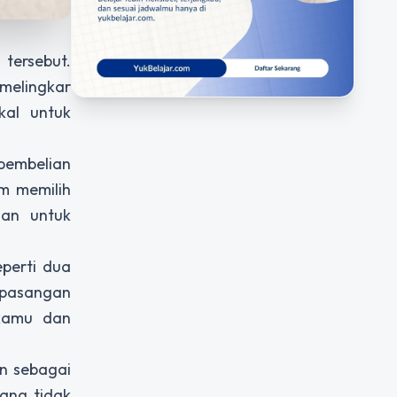
 tersebut.
 melingkar
kal untuk
 pembelian
m memilih
lan untuk
eperti dua
 pasangan
 kamu dan
an sebagai
ang tidak