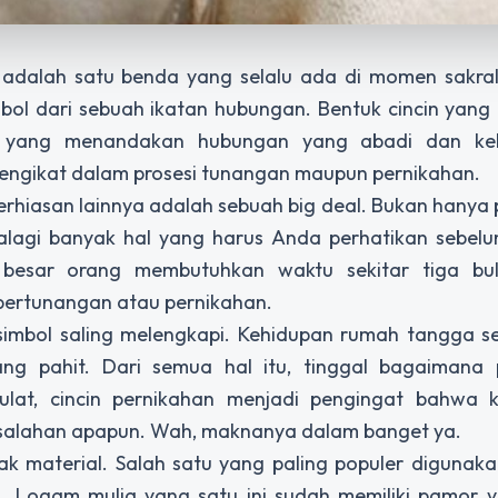
 adalah satu benda yang selalu ada di momen sakral
bol dari sebuah ikatan hubungan. Bentuk cincin yang
g yang menandakan hubungan yang abadi dan ke
pengikat dalam prosesi tunangan maupun pernikahan.
perhiasan lainnya adalah sebuah big deal. Bukan hanya
palagi banyak hal yang harus Anda perhatikan sebelu
n besar orang membutuhkan waktu sekitar tiga bu
pertunangan atau pernikahan.
 simbol saling melengkapi. Kehidupan rumah tangga s
ng pahit. Dari semua hal itu, tinggal bagaimana
bulat, cincin pernikahan menjadi pengingat bahwa
salahan apapun. Wah, maknanya dalam banget ya.
nyak material. Salah satu yang paling populer digunak
. Logam mulia yang satu ini sudah memiliki pamor y