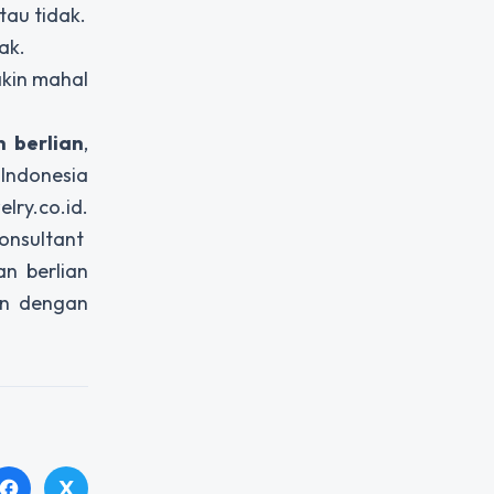
tau tidak.
ak.
akin mahal
n
berlian
,
 Indonesia
lry.co.id.
onsultant
an berlian
ian dengan
X
facebook