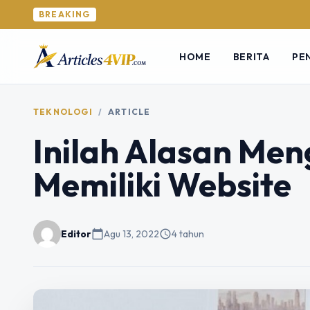
BREAKING
HOME
BERITA
PE
TEKNOLOGI
/
ARTICLE
Inilah Alasan Me
Memiliki Website
Editor
calendar_today
Agu 13, 2022
schedule
4 tahun