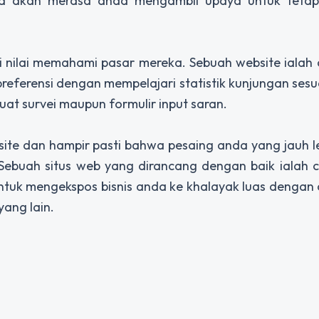
ka akan merasa anda mengambil upaya untuk teta
ri nilai memahami pasar mereka. Sebuah website ialah
preferensi dengan mempelajari statistik kunjungan ses
at survei maupun formulir input saran.
ite dan hampir pasti bahwa pesaing anda yang jauh l
Sebuah situs web yang dirancang dengan baik ialah 
ntuk mengekspos bisnis anda ke khalayak luas dengan
an metode pemasaran yang lain