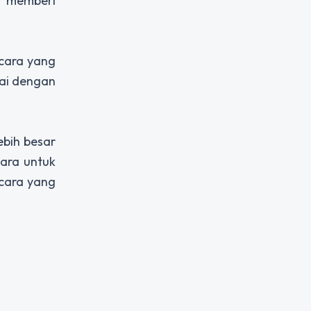
p memberi
 cara yang
uai dengan
ebih besar
cara untuk
 cara yang
.