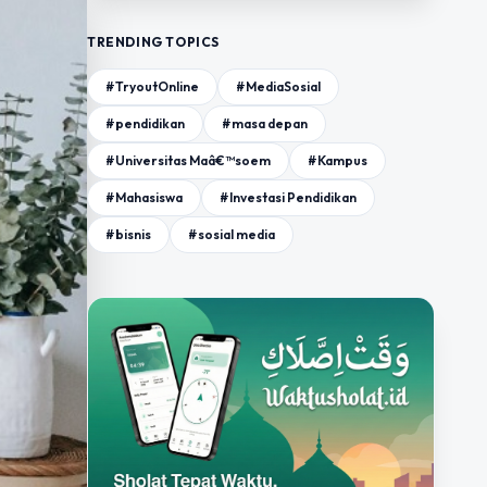
TRENDING TOPICS
#TryoutOnline
#MediaSosial
#pendidikan
#masa depan
#Universitas Maâ€™soem
#Kampus
#Mahasiswa
#Investasi Pendidikan
#bisnis
#sosial media