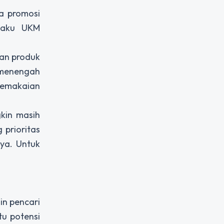
ia promosi
elaku UKM
ran produk
 menengah
pemakaian
gkin masih
 prioritas
ya. Untuk
in pencari
u potensi