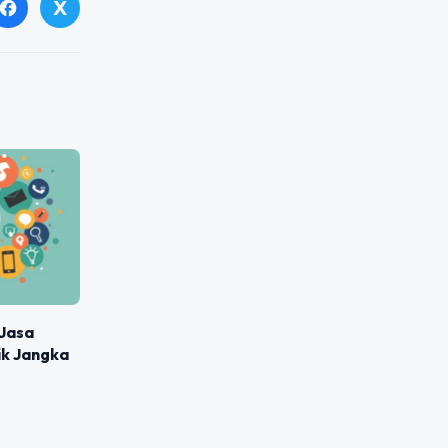
X
facebook
Jasa
ik Jangka