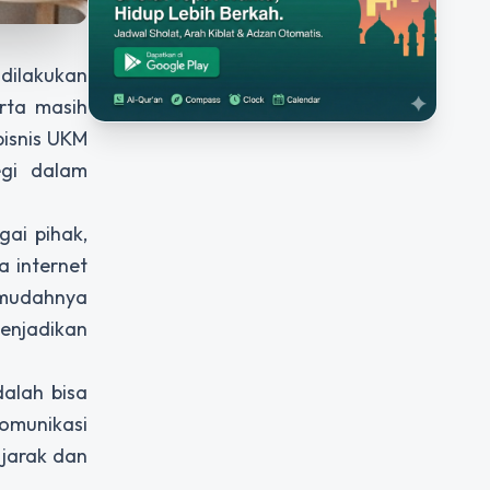
dilakukan
erta masih
bisnis UKM
egi dalam
ai pihak,
a internet
 mudahnya
menjadikan
dalah bisa
omunikasi
 jarak dan