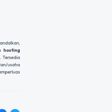
iandalkan,
an
hosting
. Tersedia
lan/usaha
emperluas