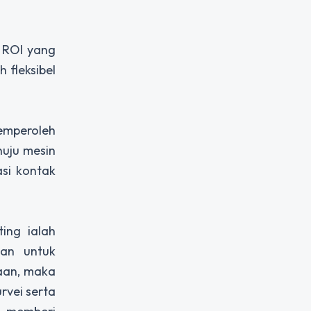
 ROI yang
 fleksibel
emperoleh
uju mesin
si kontak
ing ialah
man untuk
aan, maka
rvei serta