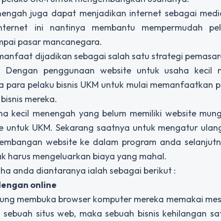
enengah juga dapat menjadikan internet sebagai med
internet ini nantinya membantu mempermudah p
mpai pasar mancanegara.
rmanfaat dijadikan sebagai salah satu strategi pemasa
M. Dengan penggunaan website untuk usaha kecil
 para pelaku bisnis UKM untuk mulai memanfaatkan 
bisnis mereka.
saha kecil menengah yang belum memiliki website mun
e untuk UKM. Sekarang saatnya untuk mengatur ulang
embangan website ke dalam program anda selanjutn
ak harus mengeluarkan biaya yang mahal.
ha anda diantaranya ialah sebagai berikut :
dengan online
angsung membuka browser komputer mereka memakai mes
sebuah situs web, maka sebuah bisnis kehilangan sat