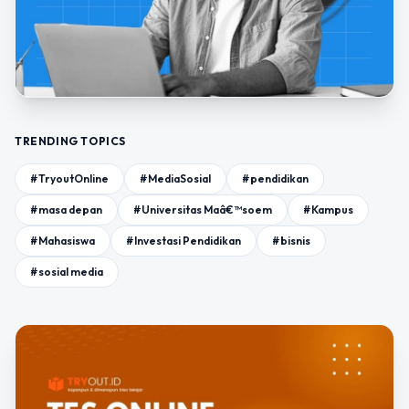
TRENDING TOPICS
#TryoutOnline
#MediaSosial
#pendidikan
#masa depan
#Universitas Maâ€™soem
#Kampus
#Mahasiswa
#Investasi Pendidikan
#bisnis
#sosial media