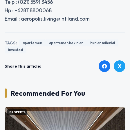
Telp : (021) 5591 3456
Hp : +628118800068
Email : aeropolis.living@intiland.com
TAGS:
apartemen
apartemen kekinian
hunian milenial
investasi
X
facebook
Share this article:
Recommended For You
PROPERTI