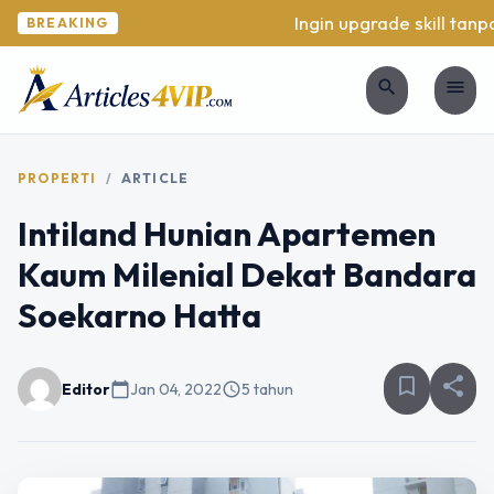
Ingin upgrade skill tanpa 
BREAKING
search
menu
PROPERTI
/
ARTICLE
Intiland Hunian Apartemen
Kaum Milenial Dekat Bandara
Soekarno Hatta
bookmark_border
share
Editor
calendar_today
Jan 04, 2022
schedule
5 tahun