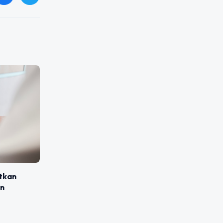
tkan
an