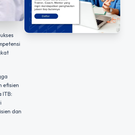
sukses
ompetensi
gkat
ngga
 efisien
 ITB:
i
isien dan