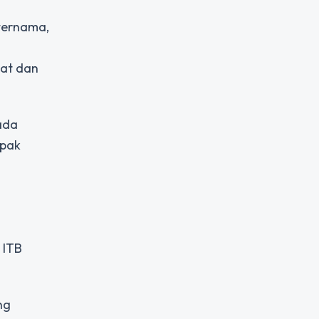
 ternama,
bat dan
pada
mpak
 ITB
ng