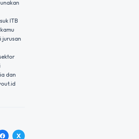
gunakan
suk ITB
, kamu
i jurusan
sektor
i
sia dan
yout.id
X
facebook