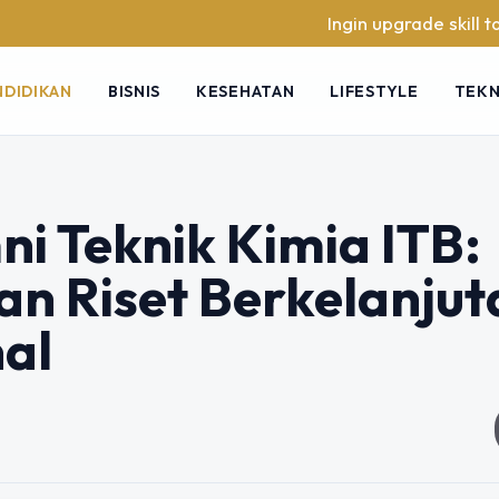
Ingin upgrade skill tanpa ribet?
NDIDIKAN
BISNIS
KESEHATAN
LIFESTYLE
TEK
ni Teknik Kimia ITB:
dan Riset Berkelanju
nal