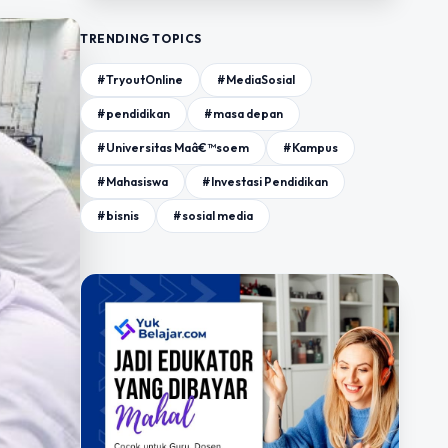
TRENDING TOPICS
#TryoutOnline
#MediaSosial
#pendidikan
#masa depan
#Universitas Maâ€™soem
#Kampus
#Mahasiswa
#Investasi Pendidikan
#bisnis
#sosial media