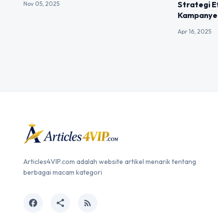
Strategi E
Nov 05, 2025
Kampanye 
Apr 16, 2025
Articles4VIP.com adalah website artikel menarik tentang
berbagai macam kategori
facebook
share
rss_feed