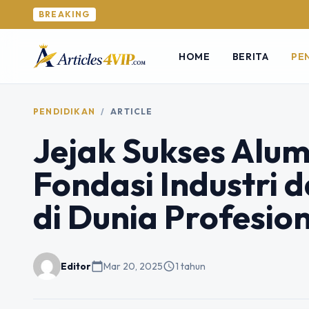
BREAKING
HOME
BERITA
PE
PENDIDIKAN
/
ARTICLE
Jejak Sukses Alum
Fondasi Industri 
di Dunia Profesio
Editor
calendar_today
Mar 20, 2025
schedule
1 tahun