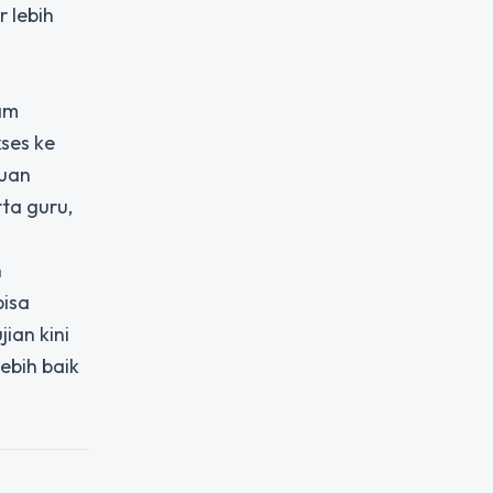
 lebih
am
ses ke
puan
ta guru,
n
bisa
ian kini
ebih baik