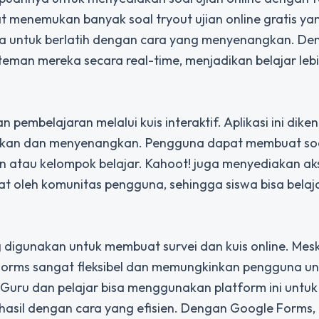
t menemukan banyak soal tryout ujian online gratis ya
a untuk berlatih dengan cara yang menyenangkan. Den
teman mereka secara real-time, menjadikan belajar leb
embelajaran melalui kuis interaktif. Aplikasi ini dikena
akan dan menyenangkan. Pengguna dapat membuat soa
atau kelompok belajar. Kahoot! juga menyediakan ak
buat oleh komunitas pengguna, sehingga siswa bisa bela
 digunakan untuk membuat survei dan kuis online. Mes
 Forms sangat fleksibel dan memungkinkan pengguna u
 Guru dan pelajar bisa menggunakan platform ini unt
 hasil dengan cara yang efisien. Dengan Google Forms