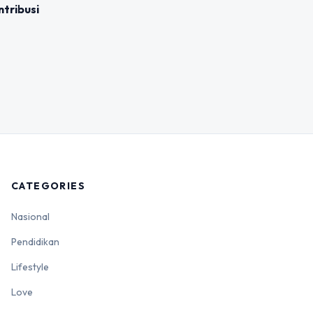
ntribusi
CATEGORIES
Nasional
Pendidikan
Lifestyle
Love