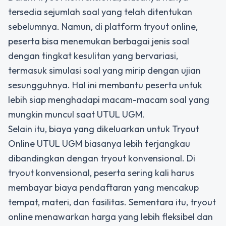
tersedia sejumlah soal yang telah ditentukan
sebelumnya. Namun, di platform tryout online,
peserta bisa menemukan berbagai jenis soal
dengan tingkat kesulitan yang bervariasi,
termasuk simulasi soal yang mirip dengan ujian
sesungguhnya. Hal ini membantu peserta untuk
lebih siap menghadapi macam-macam soal yang
mungkin muncul saat UTUL UGM.
Selain itu, biaya yang dikeluarkan untuk Tryout
Online UTUL UGM biasanya lebih terjangkau
dibandingkan dengan tryout konvensional. Di
tryout konvensional, peserta sering kali harus
membayar biaya pendaftaran yang mencakup
tempat, materi, dan fasilitas. Sementara itu, tryout
online menawarkan harga yang lebih fleksibel dan