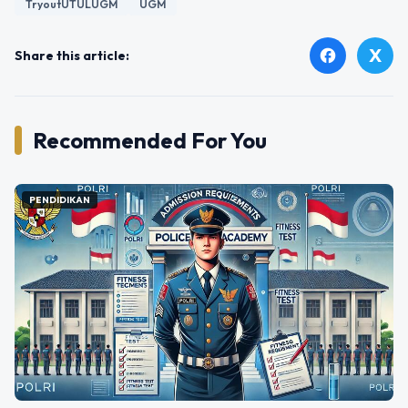
TryoutUTULUGM
UGM
X
facebook
Share this article:
Recommended For You
PENDIDIKAN