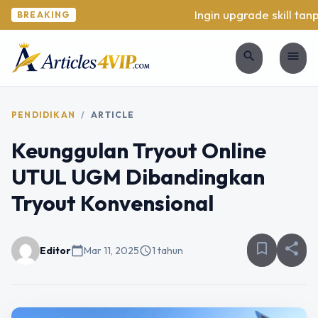
Ingin upgrade skill tanpa
BREAKING
search
menu
PENDIDIKAN
/
ARTICLE
Keunggulan Tryout Online
UTUL UGM Dibandingkan
Tryout Konvensional
bookmark_border
share
Editor
calendar_today
Mar 11, 2025
schedule
1 tahun