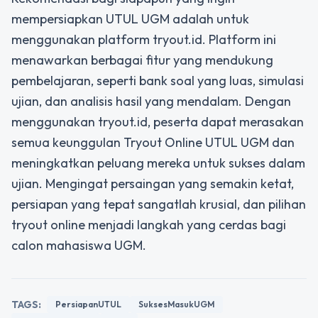
mempersiapkan UTUL UGM adalah untuk
menggunakan platform
tryout.id
. Platform ini
menawarkan berbagai fitur yang mendukung
pembelajaran, seperti bank soal yang luas, simulasi
ujian, dan analisis hasil yang mendalam. Dengan
menggunakan tryout.id, peserta dapat merasakan
semua keunggulan
Tryout Online UTUL UGM
dan
meningkatkan peluang mereka untuk sukses dalam
ujian. Mengingat persaingan yang semakin ketat,
persiapan yang tepat sangatlah krusial, dan pilihan
tryout online menjadi langkah yang cerdas bagi
calon mahasiswa UGM.
TAGS:
PersiapanUTUL
SuksesMasukUGM