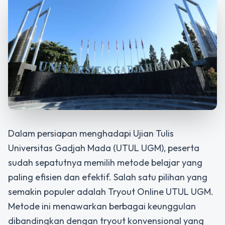
Dalam persiapan menghadapi Ujian Tulis
Universitas Gadjah Mada (UTUL UGM), peserta
sudah sepatutnya memilih metode belajar yang
paling efisien dan efektif. Salah satu pilihan yang
semakin populer adalah
Tryout Online UTUL UGM
.
Metode ini menawarkan berbagai keunggulan
dibandingkan dengan tryout konvensional yang