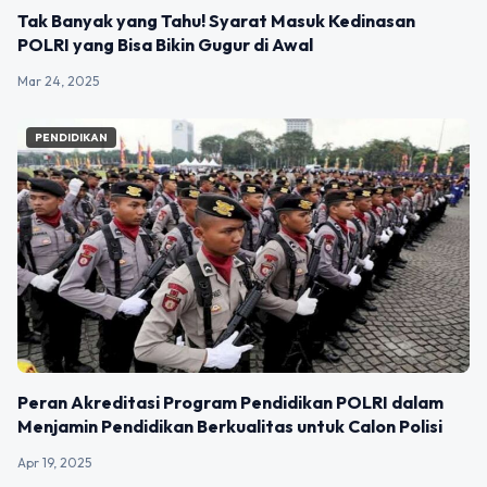
Tak Banyak yang Tahu! Syarat Masuk Kedinasan
POLRI yang Bisa Bikin Gugur di Awal
Mar 24, 2025
PENDIDIKAN
Peran Akreditasi Program Pendidikan POLRI dalam
Menjamin Pendidikan Berkualitas untuk Calon Polisi
Apr 19, 2025