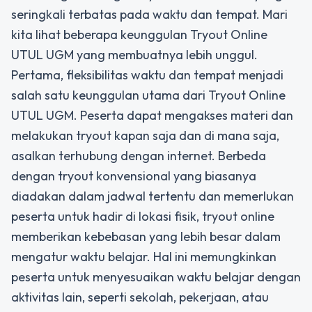
seringkali terbatas pada waktu dan tempat. Mari
kita lihat beberapa keunggulan Tryout Online
UTUL UGM yang membuatnya lebih unggul.
Pertama, fleksibilitas waktu dan tempat menjadi
salah satu keunggulan utama dari Tryout Online
UTUL UGM. Peserta dapat mengakses materi dan
melakukan tryout kapan saja dan di mana saja,
asalkan terhubung dengan internet. Berbeda
dengan tryout konvensional yang biasanya
diadakan dalam jadwal tertentu dan memerlukan
peserta untuk hadir di lokasi fisik, tryout online
memberikan kebebasan yang lebih besar dalam
mengatur waktu belajar. Hal ini memungkinkan
peserta untuk menyesuaikan waktu belajar dengan
aktivitas lain, seperti sekolah, pekerjaan, atau