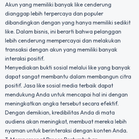
Akun yang memiliki banyak like cenderung
dianggap lebih terpercaya dan populer
dibandingkan dengan yang hanya memiliki sedikit
like. Dalam bisnis, ini berarti bahwa pelanggan
lebih cenderung mempercayai dan melakukan
transaksi dengan akun yang memiliki banyak
interaksi positif.
Menyediakan bukti sosial melalui like yang banyak
dapat sangat membantu dalam membangun citra
positif. Jasa like sosial media terbaik dapat
mendukung Anda untuk mencapai hal ini dengan
meningkatkan angka tersebut secara efektif.
Dengan demikian, kredibilitas Anda di mata
audiens akan meningkat, membuat mereka lebih
nyaman untuk berinteraksi dengan konten Anda.