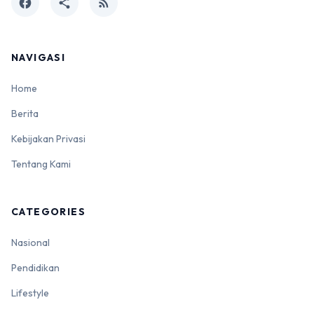
facebook
share
rss_feed
NAVIGASI
Home
Berita
Kebijakan Privasi
Tentang Kami
CATEGORIES
Nasional
Pendidikan
Lifestyle