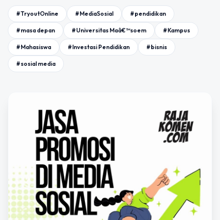
#TryoutOnline
#MediaSosial
#pendidikan
#masa depan
#Universitas Maâ€™soem
#Kampus
#Mahasiswa
#Investasi Pendidikan
#bisnis
#sosial media