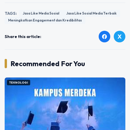
TAGS:
Jasa Like Media Sosial
Jasa Like Sosial Media Terbaik
Meningkatkan Engagement dan Kredibilitas
X
facebook
Share this article:
Recommended For You
TEKNOLOGI