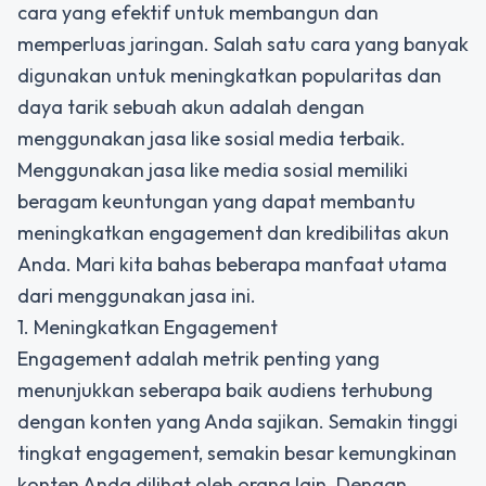
cara yang efektif untuk membangun dan
memperluas jaringan. Salah satu cara yang banyak
digunakan untuk meningkatkan popularitas dan
daya tarik sebuah akun adalah dengan
menggunakan jasa like sosial media terbaik.
Menggunakan
jasa like media sosial
memiliki
beragam keuntungan yang dapat membantu
meningkatkan engagement dan kredibilitas akun
Anda. Mari kita bahas beberapa manfaat utama
dari menggunakan jasa ini.
1. Meningkatkan Engagement
Engagement adalah metrik penting yang
menunjukkan seberapa baik audiens terhubung
dengan konten yang Anda sajikan. Semakin tinggi
tingkat engagement, semakin besar kemungkinan
konten Anda dilihat oleh orang lain. Dengan