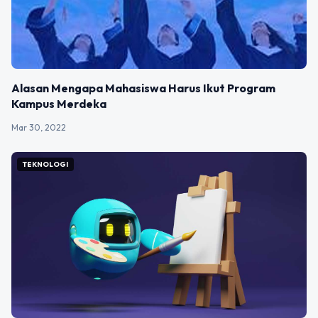
Alasan Mengapa Mahasiswa Harus Ikut Program
Kampus Merdeka
Mar 30, 2022
TEKNOLOGI