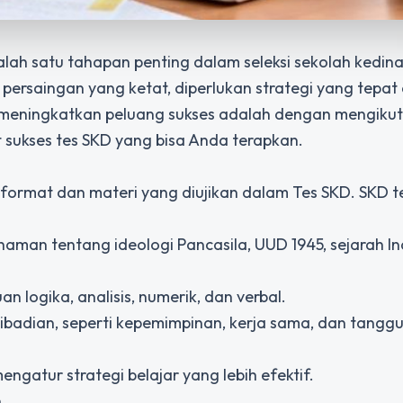
alah satu tahapan penting dalam seleksi sekolah kedin
persaingan yang ketat, diperlukan strategi yang tepat
tuk meningkatkan peluang sukses adalah dengan mengikut
t sukses tes SKD yang bisa Anda terapkan.
format dan materi yang diujikan dalam Tes SKD. SKD ter
an tentang ideologi Pancasila, UUD 1945, sejarah In
 logika, analisis, numerik, dan verbal.
epribadian, seperti kepemimpinan, kerja sama, dan tangg
gatur strategi belajar yang lebih efektif.
n