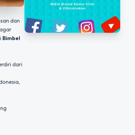
asan dan
 agar
i
Bimbel
diri dari
donesia,
ung