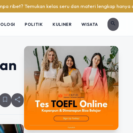
Temukan kelas seru dan materi lengkap hanya di YukBelajar.c
search
NOLOGI
POLITIK
KULINER
WISATA
gan
bookmark_border
share