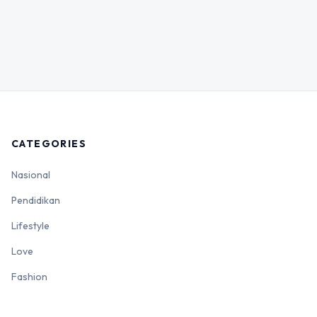
CATEGORIES
Nasional
Pendidikan
Lifestyle
Love
Fashion