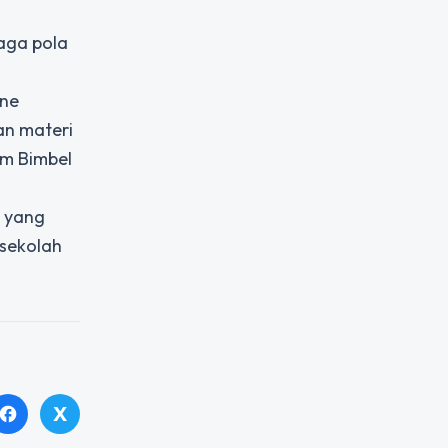
jaga pola
ine
an materi
rm Bimbel
n yang
 sekolah
X
facebook