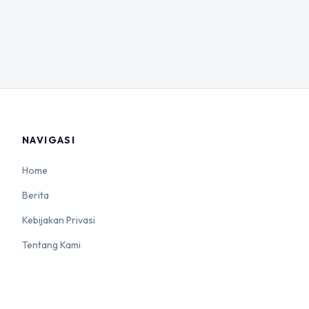
NAVIGASI
Home
Berita
Kebijakan Privasi
Tentang Kami