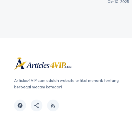
Okt 10, 2025
Articles4VIP.com adalah website artikel menarik tentang
berbagai macam kategori
facebook
share
rss_feed