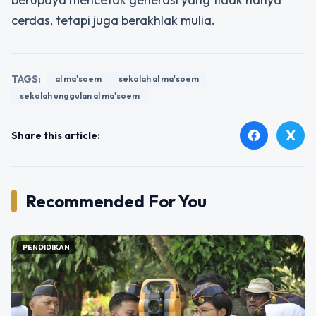
cerdas, tetapi juga berakhlak mulia.
TAGS:
al ma'soem
sekolah al ma'soem
sekolah unggulan al ma'soem
X
facebook
Share this article:
Recommended For You
PENDIDIKAN