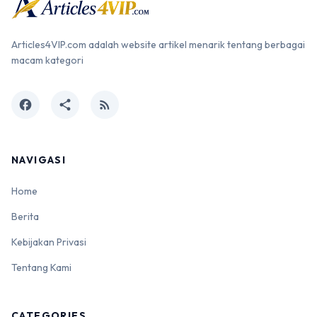
Articles4VIP.com adalah website artikel menarik tentang berbagai
macam kategori
facebook
share
rss_feed
NAVIGASI
Home
Berita
Kebijakan Privasi
Tentang Kami
CATEGORIES