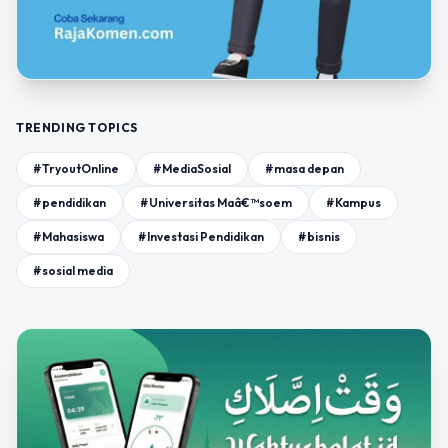
TRENDING TOPICS
#TryoutOnline
#MediaSosial
#masa depan
#pendidikan
#Universitas Maâ€™soem
#Kampus
#Mahasiswa
#Investasi Pendidikan
#bisnis
#sosial media