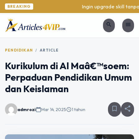
Ingin upgrade skill tanpa r
BREAKING
search
menu
PENDIDIKAN
/
ARTICLE
Kurikulum di Al Maâ€™soem:
Perpaduan Pendidikan Umum
dan Keislaman
bookmark_border
share
admrozi
calendar_today
Mar 14, 2025
schedule
1 tahun