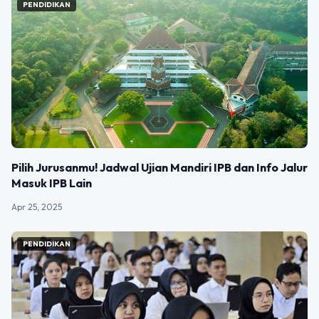
PENDIDIKAN
Pilih Jurusanmu! Jadwal Ujian Mandiri IPB dan Info Jalur
Masuk IPB Lain
Apr 25, 2025
PENDIDIKAN