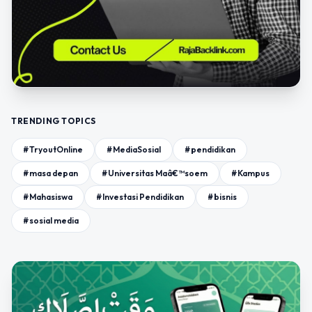
TRENDING TOPICS
#TryoutOnline
#MediaSosial
#pendidikan
#masa depan
#Universitas Maâ€™soem
#Kampus
#Mahasiswa
#Investasi Pendidikan
#bisnis
#sosial media