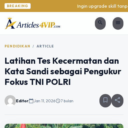
Ingin upgrade skill tanpa 
BREAKING
search
menu
PENDIDIKAN
/
ARTICLE
Latihan Tes Kecermatan dan
Kata Sandi sebagai Pengukur
Fokus TNI POLRI
bookmark_border
share
Editor
calendar_today
Jan 11, 2026
schedule
7 bulan