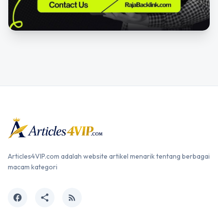
Articles4VIP.com adalah website artikel menarik tentang berbagai
macam kategori
facebook
share
rss_feed