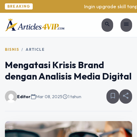
Ingin upgrade skill tanp
BREAKING
search
menu
BISNIS
/
ARTICLE
Mengatasi Krisis Brand
dengan Analisis Media Digital
bookmark_border
share
Editor
calendar_today
Mar 08, 2025
schedule
1 tahun