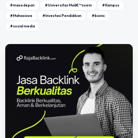
#masa depan
#Universitas Maâ€™soem
#Kampus
#Mahasiswa
#Investasi Pendidikan
#bisnis
#sosial media