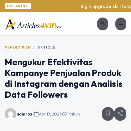
Ingin upgrade skill tanpa
BREAKING
search
menu
PENDIDIKAN
/
ARTICLE
Mengukur Efektivitas
Kampanye Penjualan Produk
di Instagram dengan Analisis
Data Followers
bookmark_border
share
admrozi
calendar_today
Apr 17, 2025
schedule
1 tahun