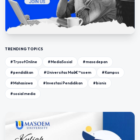
TRENDING TOPICS
#TryoutOnline
#MediaSosial
#masa depan
#pendidikan
#Universitas Maâ€™soem
#Kampus
#Mahasiswa
#Investasi Pendidikan
#bisnis
#sosial media