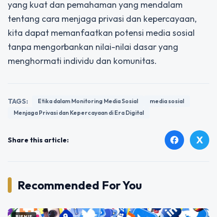
yang kuat dan pemahaman yang mendalam
tentang cara menjaga privasi dan kepercayaan,
kita dapat memanfaatkan potensi media sosial
tanpa mengorbankan nilai-nilai dasar yang
menghormati individu dan komunitas.
TAGS:
Etika dalam Monitoring Media Sosial
media sosial
Menjaga Privasi dan Kepercayaan di Era Digital
X
facebook
Share this article:
Recommended For You
BISNIS