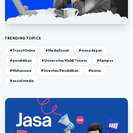
TRENDING TOPICS
#TryoutOnline
#MediaSosial
#masa depan
#pendidikan
#Universitas Maâ€™soem
#Kampus
#Mahasiswa
#Investasi Pendidikan
#bisnis
#sosial media