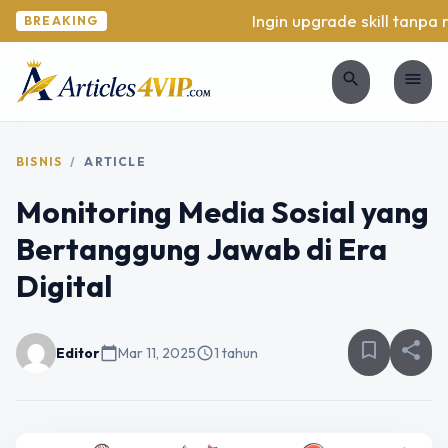
Ingin upgrade skill tanpa ri
BREAKING
search
menu
BISNIS
/
ARTICLE
Monitoring Media Sosial yang
Bertanggung Jawab di Era
Digital
bookmark_border
share
Editor
calendar_today
Mar 11, 2025
schedule
1 tahun