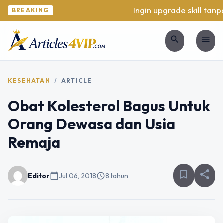
Ingin upgrade skill tanpa 
BREAKING
search
menu
KESEHATAN
/
ARTICLE
Obat Kolesterol Bagus Untuk
Orang Dewasa dan Usia
Remaja
bookmark_border
share
Editor
calendar_today
Jul 06, 2018
schedule
8 tahun