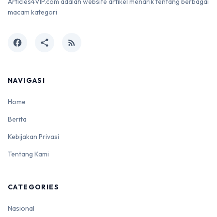
Articles4VIP.com adalah website artikel menarik tentang berbagai
macam kategori
facebook
share
rss_feed
NAVIGASI
Home
Berita
Kebijakan Privasi
Tentang Kami
CATEGORIES
Nasional