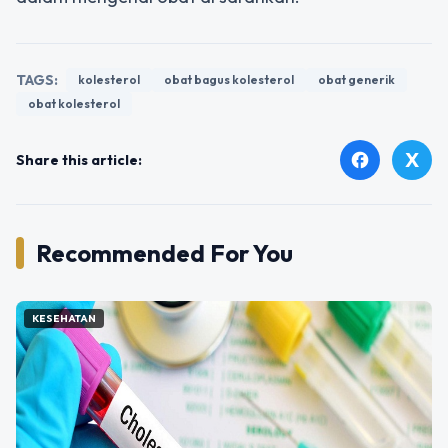
TAGS:
kolesterol
obat bagus kolesterol
obat generik
obat kolesterol
X
facebook
Share this article:
Recommended For You
KESEHATAN