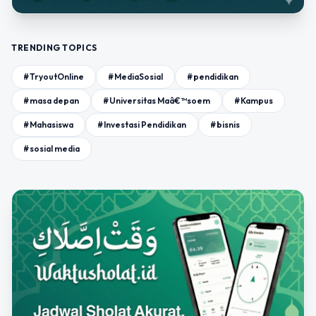
TRENDING TOPICS
#TryoutOnline
#MediaSosial
#pendidikan
#masa depan
#Universitas Maâ€™soem
#Kampus
#Mahasiswa
#Investasi Pendidikan
#bisnis
#sosial media