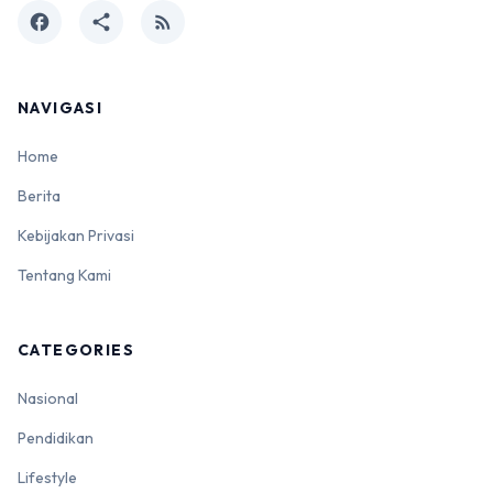
facebook
share
rss_feed
NAVIGASI
Home
Berita
Kebijakan Privasi
Tentang Kami
CATEGORIES
Nasional
Pendidikan
Lifestyle