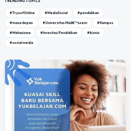
TRENDING TOPICS
#TryoutOnline
#MediaSosial
#pendidikan
#masa depan
#Universitas Maâ€™soem
#Kampus
#Mahasiswa
#Investasi Pendidikan
#bisnis
#sosial media