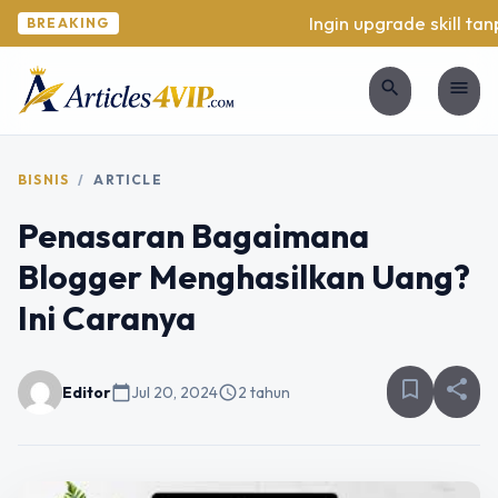
Ingin upgrade skill tanp
BREAKING
search
menu
BISNIS
/
ARTICLE
Penasaran Bagaimana
Blogger Menghasilkan Uang?
Ini Caranya
bookmark_border
share
Editor
calendar_today
Jul 20, 2024
schedule
2 tahun