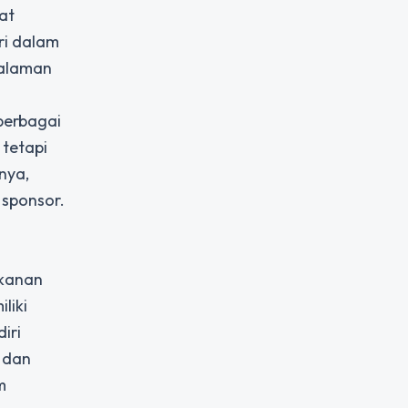
at
ri dalam
galaman
berbagai
 tetapi
nya,
 sponsor.
ekanan
liki
iri
t dan
m