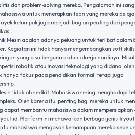
itis dan problem-solving mereka. Pengalaman ini sang
ahasiswa untuk menerapkan teori yang mereka pelaja
k-proyek kelompok juga menjadi bagian penting dari pen
kasi.
nik Mesin adalah adanya peluang untuk terlibat dalam 
r. Kegiatan ini tidak hanya mengembangkan soft skills
gan yang bisa berguna di dunia kerja nantinya. Misal
tisi robotik atau inovasi teknologi yang didanai oleh
ak hanya fokus pada pendidikan formal, tetapi juga
rship.
sin tidaklah sedikit. Mahasiswa sering menghadapi t
leks. Oleh karena itu, penting bagi mereka untuk memi
ang dapat membantu mahasiswa dalam mempersiapkan d
ryout.id
. Platform ini menawarkan berbagai jenis tryou
mbantu mahasiswa mengasah kemampuan mereka sebelu