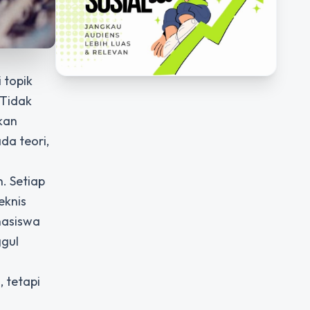
 topik
 Tidak
kan
da teori,
. Setiap
eknis
hasiswa
ggul
 tetapi