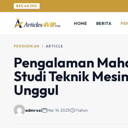
BREAKING
HOME
BERITA
PE
PENDIDIKAN
/
ARTICLE
Pengalaman Maha
Studi Teknik Mesi
Unggul
admrozi
calendar_today
Mar 14, 2025
schedule
1 tahun