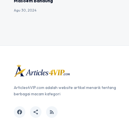
Masoem Bandung
Agu 30, 2024
Articles4VIP.com adalah website artikel menarik tentang
berbagai macam kategori
facebook
share
rss_feed