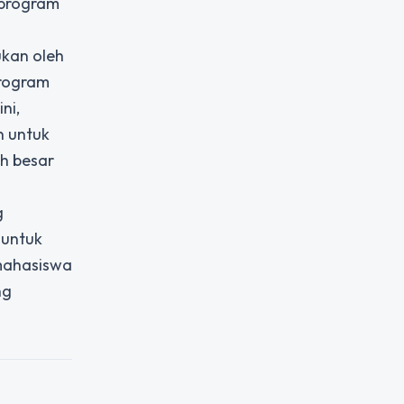
 program
kan oleh
rogram
ni,
n untuk
h besar
g
 untuk
 mahasiswa
ng