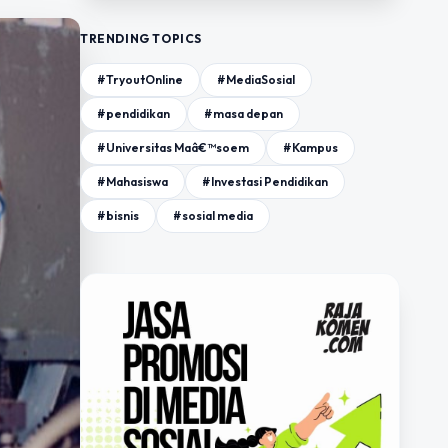
TRENDING TOPICS
#TryoutOnline
#MediaSosial
#pendidikan
#masa depan
#Universitas Maâ€™soem
#Kampus
#Mahasiswa
#Investasi Pendidikan
#bisnis
#sosial media