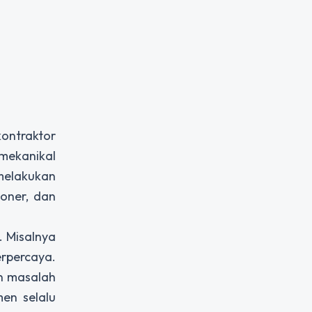
ontraktor
 mekanikal
 melakukan
ioner, dan
. Misalnya
erpercaya.
an masalah
men selalu