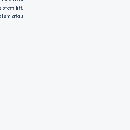
stem lift,
istem atau
t.