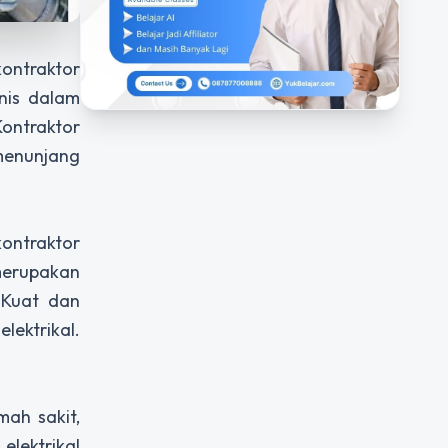
ontraktor
anis dalam
Kontraktor
 menunjang
kontraktor
 merupakan
 Kuat dan
lektrikal.
ah sakit,
elektrikal