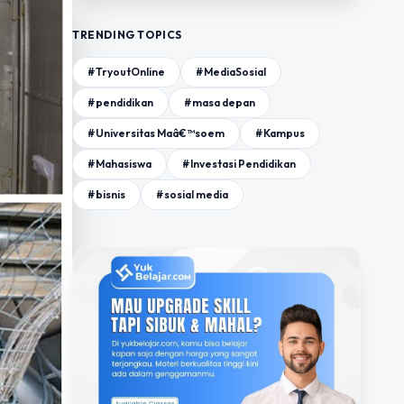
TRENDING TOPICS
#TryoutOnline
#MediaSosial
#pendidikan
#masa depan
#Universitas Maâ€™soem
#Kampus
#Mahasiswa
#Investasi Pendidikan
#bisnis
#sosial media