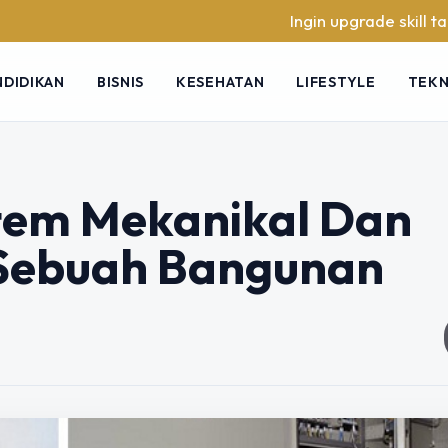
Ingin upgrade skill tanpa ribet? Te
NDIDIKAN
BISNIS
KESEHATAN
LIFESTYLE
TEK
stem Mekanikal Dan
 Sebuah Bangunan