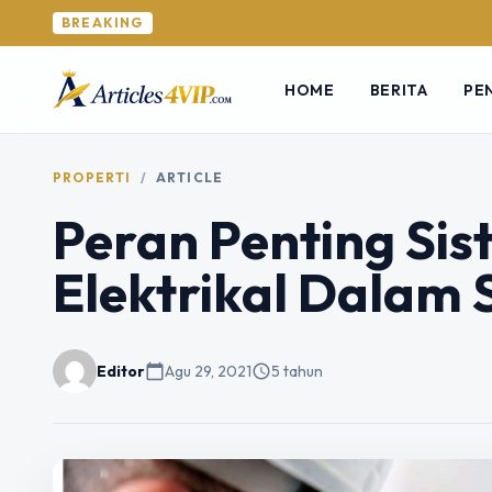
BREAKING
HOME
BERITA
PE
PROPERTI
/
ARTICLE
Peran Penting Si
Elektrikal Dalam
Editor
calendar_today
Agu 29, 2021
schedule
5 tahun