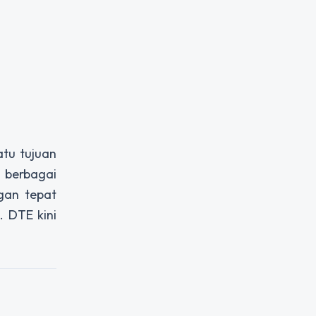
atu tujuan
 berbagai
gan tepat
. DTE kini