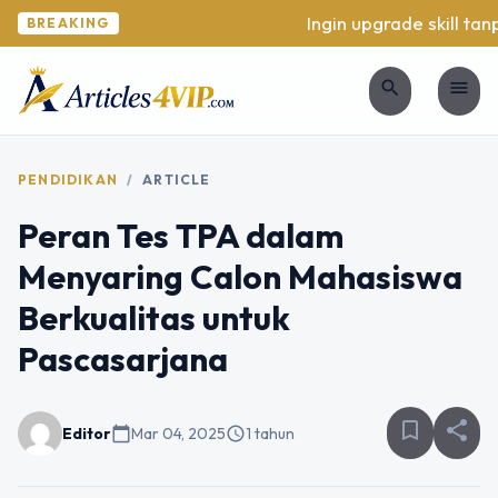
Ingin upgrade skill tanpa
BREAKING
search
menu
PENDIDIKAN
/
ARTICLE
Peran Tes TPA dalam
Menyaring Calon Mahasiswa
Berkualitas untuk
Pascasarjana
bookmark_border
share
Editor
calendar_today
Mar 04, 2025
schedule
1 tahun