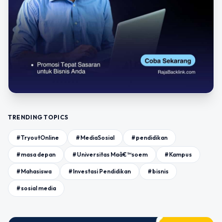
TRENDING TOPICS
#TryoutOnline
#MediaSosial
#pendidikan
#masa depan
#Universitas Maâ€™soem
#Kampus
#Mahasiswa
#Investasi Pendidikan
#bisnis
#sosial media