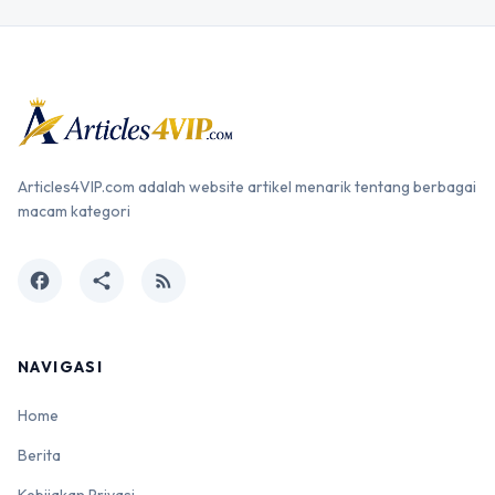
Articles4VIP.com adalah website artikel menarik tentang berbagai
macam kategori
facebook
share
rss_feed
NAVIGASI
Home
Berita
Kebijakan Privasi