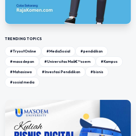
TRENDING TOPICS
#TryoutOnline
#MediaSosial
#pendidikan
#masa depan
#Universitas Maâ€™soem
#Kampus
#Mahasiswa
#Investasi Pendidikan
#bisnis
#sosial media