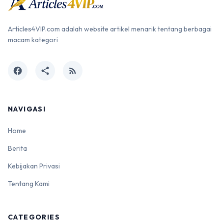
Articles4VIP.com adalah website artikel menarik tentang berbagai
macam kategori
facebook
share
rss_feed
NAVIGASI
Home
Berita
Kebijakan Privasi
Tentang Kami
CATEGORIES