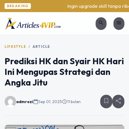
Ingin upgrade skill tanpa ribe
BREAKING
search
menu
LIFESTYLE
/
ARTICLE
Prediksi HK dan Syair HK Hari
Ini Mengupas Strategi dan
Angka Jitu
bookmark_border
share
admrozi
calendar_today
Sep 01, 2025
schedule
11 bulan