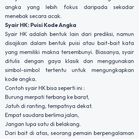
angka yang lebih fokus daripada sekadar
menebak secara acak.
Syair HK: Puisi Kode Angka
Syair HK
adalah bentuk lain dari prediksi, namun
disajikan dalam bentuk puisi atau bait-bait kata
yang memiliki makna tersembunyi. Biasanya, syair
ditulis dengan gaya klasik dan menggunakan
simbol-simbol tertentu untuk mengungkapkan
kode angka.
Contoh syair HK bisa seperti ini :
Burung merpati terbang ke barat,
Jatuh di ranting, tempatnya dekat.
Empat saudara berlima jalan,
Jangan lupa satu di belakang.
Dari bait di atas, seorang pemain berpengalaman