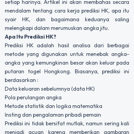
setiap harinya. Artikel ini akan membahas secara
mendalam tentang cara kerja prediksi HK, apa itu
syair HK, dan bagaimana keduanya saling
melengkapi dalam merumuskan angka jitu.
Apa Itu Prediksi HK?
Prediksi HK adalah hasil analisa dari berbagai
metode yang digunakan untuk menebak angka-
angka yang kemungkinan besar akan keluar pada
putaran togel Hongkong. Biasanya, prediksi ini
berdasarkan :
Data keluaran sebelumnya (data HK)
Pola perulangan angka
Metode statistik dan logika matematika
Insting dan pengalaman pribadi pemain
Prediksi ini tidak bersifat mutlak, namun sering kali
menjadi acuan karena memberikan gambaran