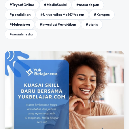
#TryoutOnline
#MediaSosial
#masa depan
#pendidikan
#Universitas Maâ€™soem
#Kampus
#Mahasiswa
#Investasi Pendidikan
#bisnis
#sosial media