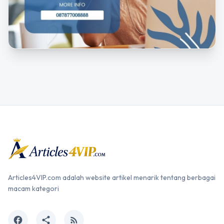
Articles4VIP.com adalah website artikel menarik tentang berbagai
macam kategori
facebook
share
rss_feed