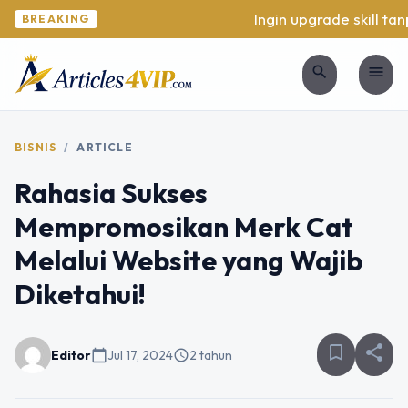
Ingin upgrade skill tanp
BREAKING
search
menu
BISNIS
/
ARTICLE
Rahasia Sukses
Mempromosikan Merk Cat
Melalui Website yang Wajib
Diketahui!
bookmark_border
share
Editor
calendar_today
Jul 17, 2024
schedule
2 tahun