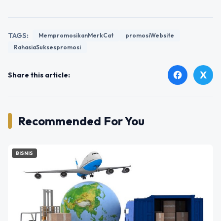
TAGS:
MempromosikanMerkCat
promosiWebsite
RahasiaSuksespromosi
X
facebook
Share this article:
Recommended For You
BISNIS