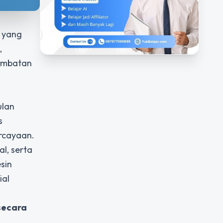
 yang
,
hambatan
ulan
s
rcayaan.
l, serta
sin
ial
secara