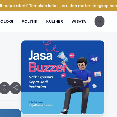
ribet? Temukan kelas seru dan materi lengkap hanya di YukBe
search
NOLOGI
POLITIK
KULINER
WISATA
bookmark_border
share