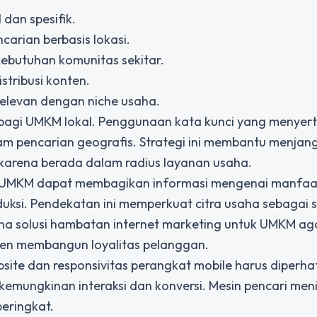
dan spesifik.
arian berbasis lokasi.
ebutuhan komunitas sekitar.
stribusi konten.
relevan dengan niche usaha.
if bagi UMKM lokal. Penggunaan kata kunci yang menyer
m pencarian geografis. Strategi ini membantu menjan
 karena berada dalam radius layanan usaha.
. UMKM dapat membagikan informasi mengenai manfaa
oduksi. Pendekatan ini memperkuat citra usaha sebagai
ana
solusi hambatan internet marketing untuk UMKM ag
umen membangun loyalitas pelanggan.
bsite dan responsivitas perangkat mobile harus diperha
ungkinan interaksi dan konversi. Mesin pencari meni
peringkat.