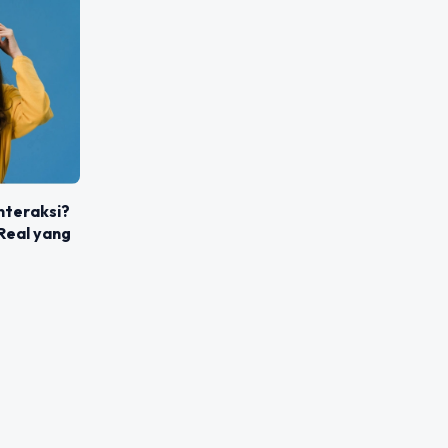
nteraksi?
Real yang