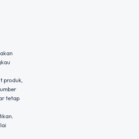
takan
gkau
t produk,
 sumber
ar tetap
tikan.
lai