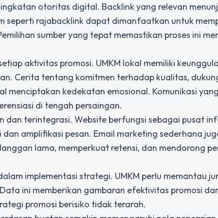
ningkatan otoritas digital. Backlink yang relevan menun
m seperti
rajabacklink
dapat dimanfaatkan untuk memp
. Pemilihan sumber yang tepat memastikan proses ini m
etiap aktivitas promosi. UMKM lokal memiliki keunggu
. Cerita tentang komitmen terhadap kualitas, dukun
osial menciptakan kedekatan emosional. Komunikasi yang
ensiasi di tengah persaingan.
n dan terintegrasi. Website berfungsi sebagai pusat in
 dan amplifikasi pesan. Email marketing sederhana ju
langgan lama, memperkuat retensi, dan mendorong pe
 dalam implementasi strategi. UMKM perlu memantau j
si. Data ini memberikan gambaran efektivitas promosi da
ategi promosi berisiko tidak terarah.