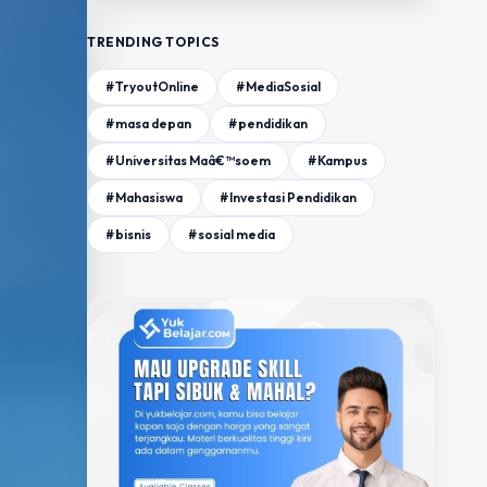
TRENDING TOPICS
#TryoutOnline
#MediaSosial
#masa depan
#pendidikan
#Universitas Maâ€™soem
#Kampus
#Mahasiswa
#Investasi Pendidikan
#bisnis
#sosial media