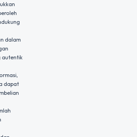
jukkan
eroleh
endukung
lan dalam
gan
 autentik
formasi,
ga dapat
mbelian
umlah
n