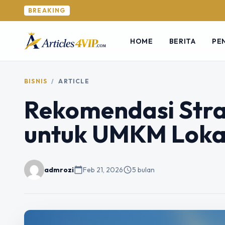
BREAKING
HOME
BERITA
PE
BISNIS
/
ARTICLE
Rekomendasi Stra
untuk UMKM Loka
admrozi
calendar_today
Feb 21, 2026
schedule
5 bulan