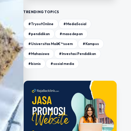
TRENDING TOPICS
#TryoutOnline
#MediaSosial
#pendidikan
#masa depan
#Universitas Maâ€™soem
#Kampus
#Mahasiswa
#Investasi Pendidikan
#bisnis
#sosial media