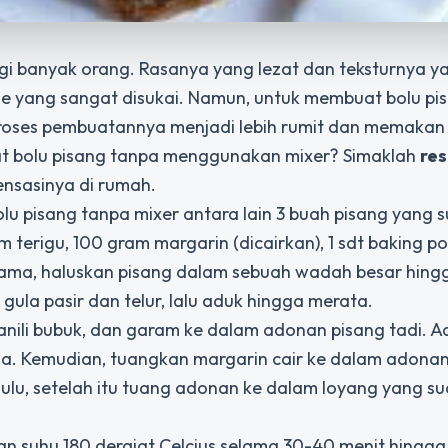
agi banyak orang. Rasanya yang lezat dan teksturnya y
ue yang sangat disukai. Namun, untuk membuat bolu pi
proses pembuatannya menjadi lebih rumit dan memakan
 bolu pisang tanpa menggunakan mixer? Simaklah
res
ensasinya di rumah.
u pisang tanpa mixer antara lain 3 buah pisang yang 
am terigu, 100 gram margarin (dicairkan), 1 sdt baking po
-tama, haluskan pisang dalam sebuah wadah besar hing
gula pasir dan telur, lalu aduk hingga merata.
anili bubuk, dan garam ke dalam adonan pisang tadi. A
a. Kemudian, tuangkan margarin cair ke dalam adona
ulu, setelah itu tuang adonan ke dalam loyang yang s
 suhu 180 derajat Celcius selama 30-40 menit hingg