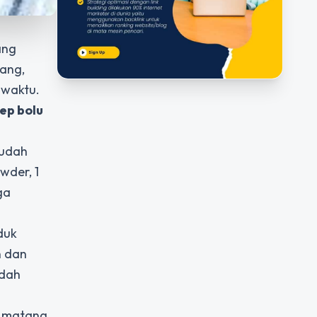
ang
sang,
 waktu.
ep bolu
sudah
wder, 1
ga
duk
n dan
udah
a matang