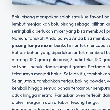
Bolu pisang merupakan salah satu kue favorit b
lembut menjadikan bolu pisang sebagai pilihan k
seringkali diperlukan mixer yang bisa membuat 
Namun, tahukah Anda bahwa Anda bisa membuat
pisang tanpa mixer
berikut ini untuk mencoba s
Bahan-bahan yang diperlukan untuk membuat bol
matang, 150 gram gula pasir, 3 butir telur, 150 gr
sdt vanili bubuk, dan sejumput garam. Pertama
teksturnya menjadi halus. Setelah itu, tambahkan 
Selanjutnya, tambahkan terigu, baking powder, v
kembali hingga semua bahan tercampur sempurn
aduk hingga merata. Panaskan oven terlebih dah
diolesi margarin dan ditaburi tepung terigu.
Panggang adonan bolu pisang dalam oven dengan