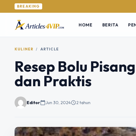
BREAKING
HOME
BERITA
PE
KULINER
/
ARTICLE
Resep Bolu Pisan
dan Praktis
Editor
calendar_today
Jun 30, 2024
schedule
2 tahun