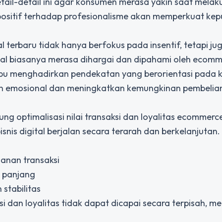
il-detail ini agar konsumen merasa yakin saat melak
si positif terhadap profesionalisme akan memperkuat ke
al terbaru tidak hanya berfokus pada insentif, tetapi j
al biasanya merasa dihargai dan dipahami oleh ecomm
mampu menghadirkan pendekatan yang berorientasi pada
n emosional dan meningkatkan kemungkinan pembelia
g optimalisasi nilai transaksi dan loyalitas ecommerc
snis digital berjalan secara terarah dan berkelanjutan.
manan transaksi
 panjang
stabilitas
i dan loyalitas tidak dapat dicapai secara terpisah, m