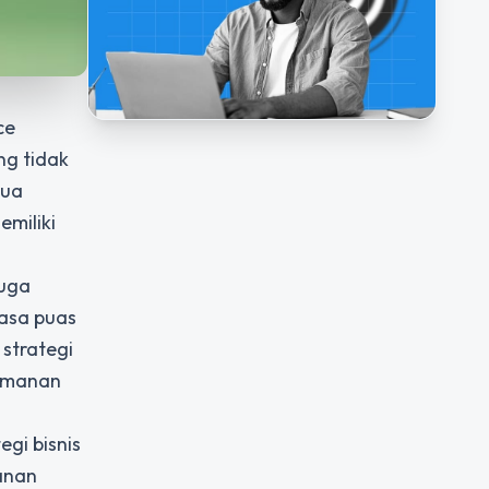
ce
ng tidak
dua
miliki
juga
asa puas
strategi
yamanan
gi bisnis
anan