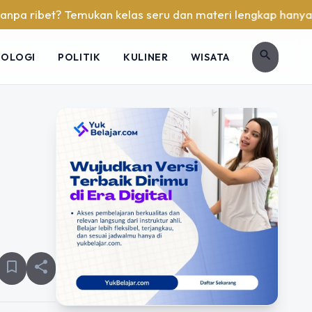
? Temukan kelas seru dan materi lengkap hanya di YukBelajar
search
NOLOGI
POLITIK
KULINER
WISATA
bookmark_border
share