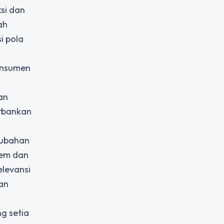
si dan
ah
i pola
konsumen
an
orbankan
erubahan
tem dan
levansi
an
g setia