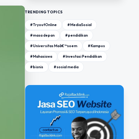
TRENDING TOPICS
#TryoutOnline
#MediaSosial
#masa depan
#pendidikan
#Universitas Maâ€™soem
#Kampus
#Mahasiswa
#Investasi Pendidikan
#bisnis
#sosial media