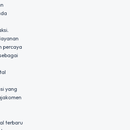
an
ada
ksi.
 layanan
h percaya
 sebagai
tal
si yang
ajakomen
al terbaru