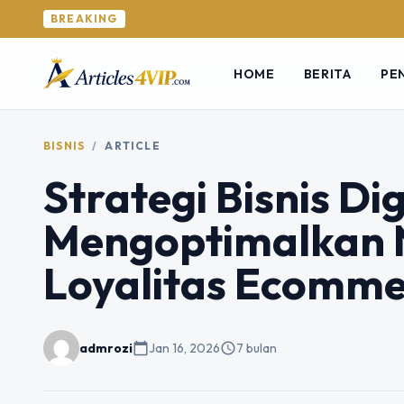
BREAKING
HOME
BERITA
PE
BISNIS
/
ARTICLE
Strategi Bisnis Di
Mengoptimalkan N
Loyalitas Ecomme
admrozi
calendar_today
Jan 16, 2026
schedule
7 bulan