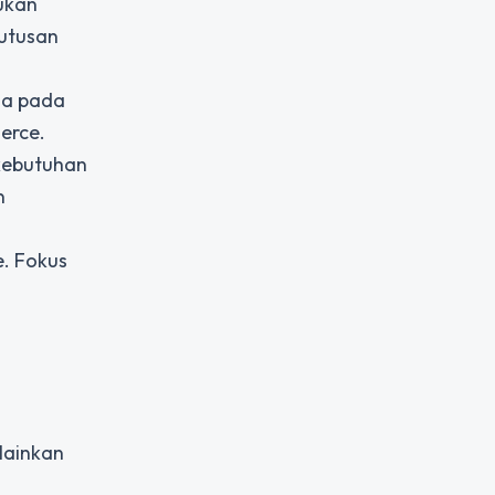
ukan
putusan
uga pada
erce.
 kebutuhan
n
e. Fokus
elainkan