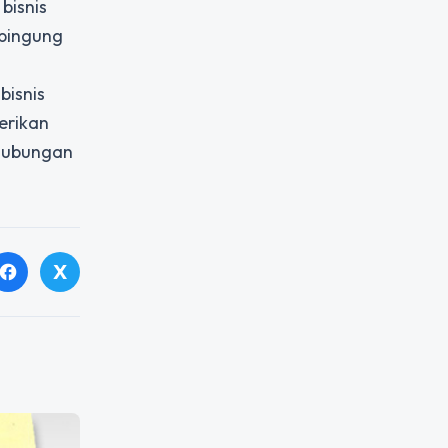
bisnis
 bingung
bisnis
erikan
 hubungan
X
facebook