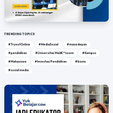
TRENDING TOPICS
#TryoutOnline
#MediaSosial
#masa depan
#pendidikan
#Universitas Maâ€™soem
#Kampus
#Mahasiswa
#Investasi Pendidikan
#bisnis
#sosial media