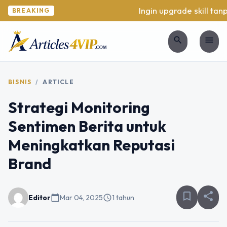
Ingin upgrade skill tanpa
BREAKING
search
menu
BISNIS
/
ARTICLE
Strategi Monitoring
Sentimen Berita untuk
Meningkatkan Reputasi
Brand
bookmark_border
share
Editor
calendar_today
Mar 04, 2025
schedule
1 tahun