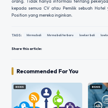
orang. Tidak hanya informasi tentang pekerjaa
kepada semua CV atau Pemilik sebuah Hotel 
Position yang mereka inginkan.
TAGS:
hhrma bali
hhrma bali terbaru
lowker bali
lowk
Share this article:
Recommended For You
BISNIS
BISNIS