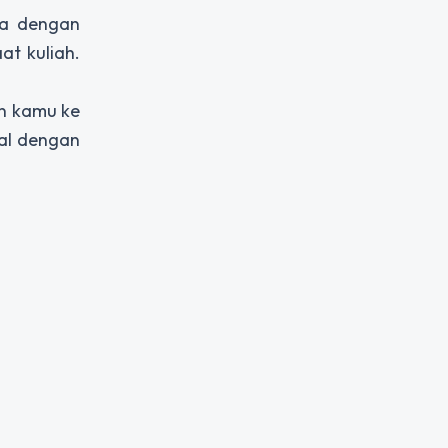
sa dengan
t kuliah.
n kamu ke
al dengan