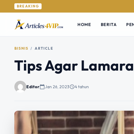
BREAKING
HOME
BERITA
PE
BISNIS
/
ARTICLE
Tips Agar Lamara
Editor
calendar_today
Jan 26, 2023
schedule
4 tahun