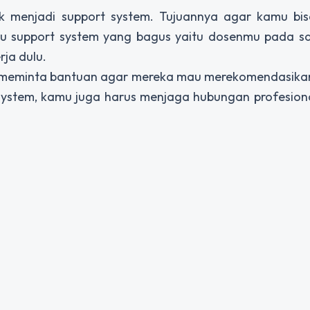
k menjadi support system. Tujuannya agar kamu bi
tu support system yang bagus yaitu dosenmu pada saa
rja dulu.
n meminta bantuan agar mereka mau merekomendasika
system, kamu juga harus menjaga hubungan profesion