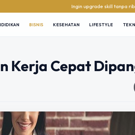
Ingin upgrade skill tanpa ribet? Temukan k
NDIDIKAN
BISNIS
KESEHATAN
LIFESTYLE
TEK
n Kerja Cepat Dipan