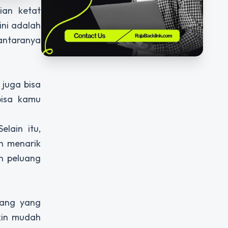
ian ketat
ini adalah
antaranya
juga bisa
bisa kamu
lain itu,
n menarik
n peluang
rang yang
kin mudah