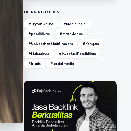
TRENDING TOPICS
#TryoutOnline
#MediaSosial
#pendidikan
#masa depan
#Universitas Maâ€™soem
#Kampus
#Mahasiswa
#Investasi Pendidikan
#bisnis
#sosial media