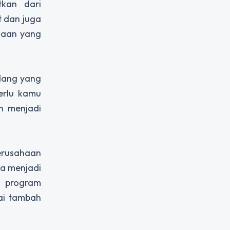
tkan dari
 dan juga
haan yang
idang yang
erlu kamu
n menjadi
erusahaan
a menjadi
i program
ai tambah