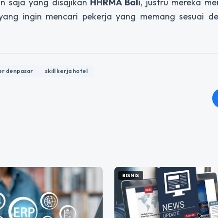
n saja yang disajikan
HHRMA Bali
, justru mereka m
yang ingin mencari pekerja yang memang sesuai d
er denpasar
skill kerja hotel
BISNIS