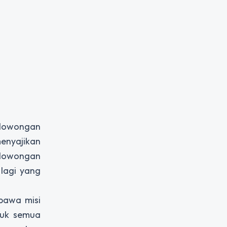
i lowongan
menyajikan
a lowongan
 lagi yang
bawa misi
tuk semua