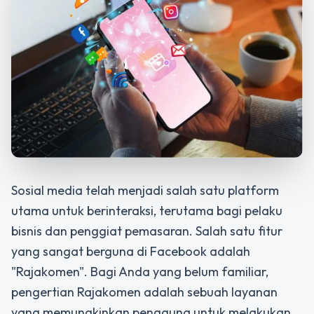
Sosial media telah menjadi salah satu platform
utama untuk berinteraksi, terutama bagi pelaku
bisnis dan penggiat pemasaran. Salah satu fitur
yang sangat berguna di Facebook adalah
"Rajakomen". Bagi Anda yang belum familiar,
pengertian Rajakomen adalah sebuah layanan
yang memungkinkan pengguna untuk melakukan