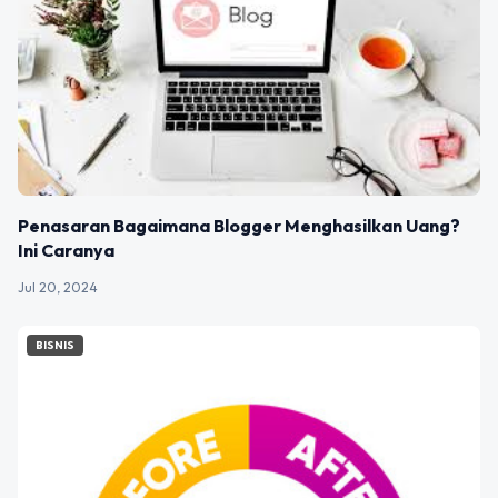
Penasaran Bagaimana Blogger Menghasilkan Uang?
Ini Caranya
Jul 20, 2024
BISNIS