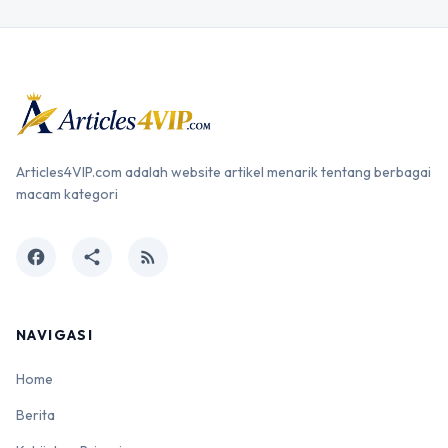
Articles4VIP.com adalah website artikel menarik tentang berbagai
macam kategori
facebook
share
rss_feed
NAVIGASI
Home
Berita