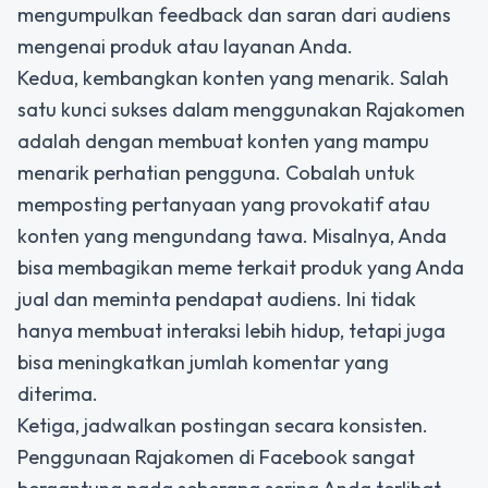
mengumpulkan feedback dan saran dari audiens
mengenai produk atau layanan Anda.
Kedua, kembangkan konten yang menarik. Salah
satu kunci sukses dalam menggunakan Rajakomen
adalah dengan membuat konten yang mampu
menarik perhatian pengguna. Cobalah untuk
memposting pertanyaan yang provokatif atau
konten yang mengundang tawa. Misalnya, Anda
bisa membagikan meme terkait produk yang Anda
jual dan meminta pendapat audiens. Ini tidak
hanya membuat interaksi lebih hidup, tetapi juga
bisa meningkatkan jumlah komentar yang
diterima.
Ketiga, jadwalkan postingan secara konsisten.
Penggunaan Rajakomen di Facebook sangat