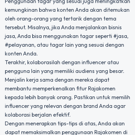
Penggunaan tagar yang sesuai juga meningkatkan
kemungkinan bahwa konten Anda akan ditemukan
oleh orang-orang yang tertarik dengan tema
tersebut. Misalnya, jika Anda menjalankan bisnis
jasa, Anda bisa menggunakan tagar seperti #jasa,
#pelayanan, atau tagar lain yang sesuai dengan
konten Anda.
Terakhir, kolaborasilah dengan influencer atau
pengguna lain yang memiliki audiens yang besar.
Menjalin kerja sama dengan mereka dapat
membantu memperkenalkan fitur Rajakomen
kepada lebih banyak orang. Pastikan untuk memilih
influencer yang relevan dengan brand Anda agar
kolaborasi berjalan efektif.
Dengan menerapkan tips-tips di atas, Anda akan
dapat memaksimalkan penggunaan Rajakomen di