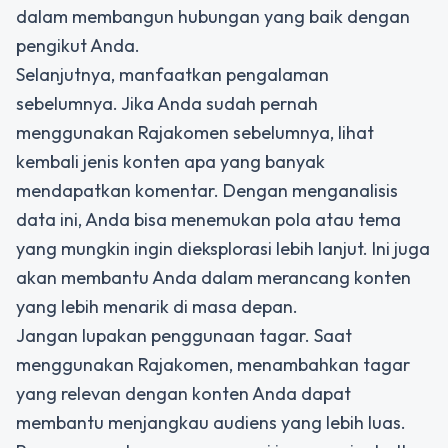
dalam membangun hubungan yang baik dengan
pengikut Anda.
Selanjutnya, manfaatkan pengalaman
sebelumnya. Jika Anda sudah pernah
menggunakan Rajakomen sebelumnya, lihat
kembali jenis konten apa yang banyak
mendapatkan komentar. Dengan menganalisis
data ini, Anda bisa menemukan pola atau tema
yang mungkin ingin dieksplorasi lebih lanjut. Ini juga
akan membantu Anda dalam merancang konten
yang lebih menarik di masa depan.
Jangan lupakan penggunaan tagar. Saat
menggunakan Rajakomen, menambahkan tagar
yang relevan dengan konten Anda dapat
membantu menjangkau audiens yang lebih luas.