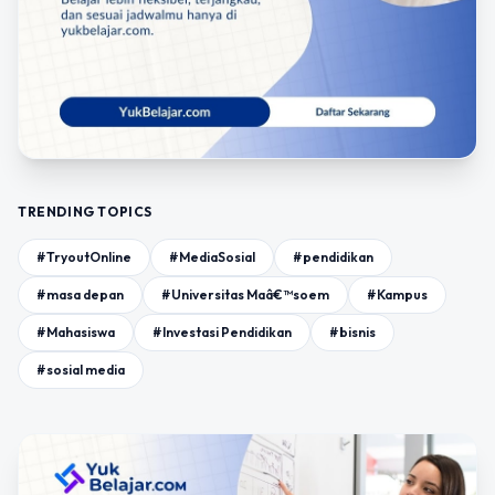
TRENDING TOPICS
#TryoutOnline
#MediaSosial
#pendidikan
#masa depan
#Universitas Maâ€™soem
#Kampus
#Mahasiswa
#Investasi Pendidikan
#bisnis
#sosial media