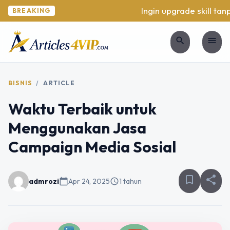
Ingin upgrade skill tanpa
BREAKING
search
menu
BISNIS
/
ARTICLE
Waktu Terbaik untuk
Menggunakan Jasa
Campaign Media Sosial
bookmark_border
share
admrozi
calendar_today
Apr 24, 2025
schedule
1 tahun