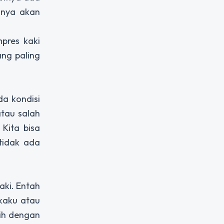
anya akan
mpres kaki
ang paling
da kondisi
atau salah
 Kita bisa
tidak ada
aki. Entah
 kaku atau
lih dengan