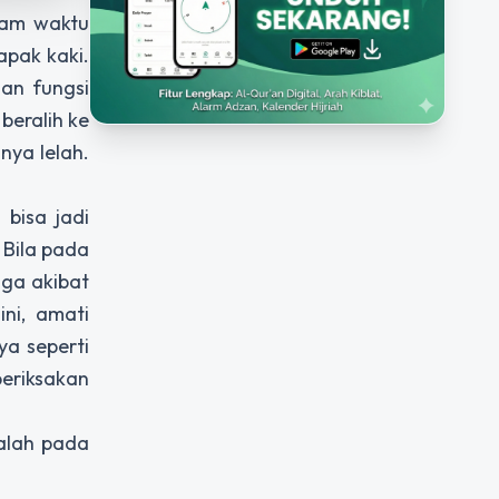
alam waktu
apak kaki.
an fungsi
beralih ke
nya lelah.
 bisa jadi
 Bila pada
uga akibat
ini, amati
ya seperti
periksakan
alah pada