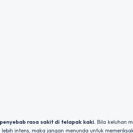
penyebab rasa sakit di telapak kaki
. Bila keluhan m
g lebih intens, maka jangan menunda untuk memeriksak