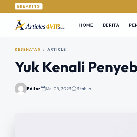
BREAKING
HOME
BERITA
PE
KESEHATAN
/
ARTICLE
Yuk Kenali Penyeb
Editor
calendar_today
Mei 05, 2023
schedule
3 tahun