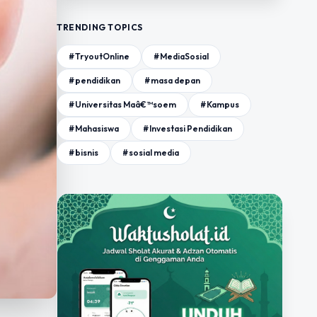
TRENDING TOPICS
#TryoutOnline
#MediaSosial
#pendidikan
#masa depan
#Universitas Maâ€™soem
#Kampus
#Mahasiswa
#Investasi Pendidikan
#bisnis
#sosial media