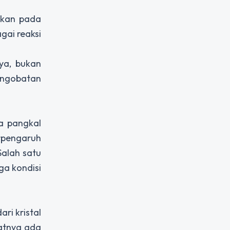
takan pada
gai reaksi
ya, bukan
engobatan
a pangkal
rpengaruh
alah satu
ga kondisi
ri kristal
atnya ada