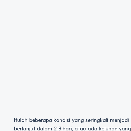
Itulah beberapa kondisi yang seringkali menjadi
berlanjut dalam 2-3 hari, atau ada keluhan yan