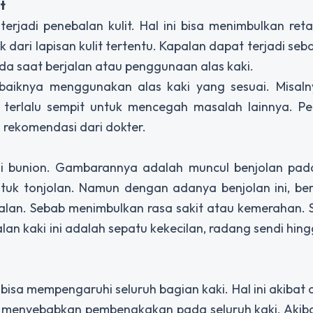
t
 terjadi penebalan kulit. Hal ini bisa menimbulkan re
dari lapisan kulit tertentu. Kapalan dapat terjadi seba
ada saat berjalan atau penggunaan alas kaki.
baiknya menggunakan alas kaki yang sesuai. Misaln
au terlalu sempit untuk mencegah masalah lainnya. P
 rekomendasi dari dokter.
ai bunion. Gambarannya adalah muncul benjolan pad
k tonjolan. Namun dengan adanya benjolan ini, be
an. Sebab menimbulkan rasa sakit atau kemerahan. S
n kaki ini adalah sepatu kekecilan, radang sendi hing
bisa mempengaruhi seluruh bagian kaki. Hal ini akibat da
at menyebabkan pembengkakan pada seluruh kaki. Akib