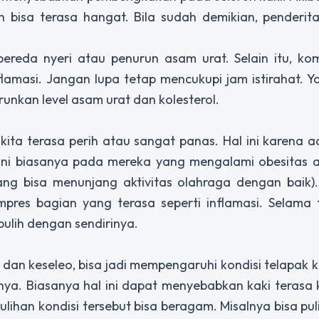
 bisa terasa hangat. Bila sudah demikian, penderit
pereda nyeri atau penurun asam urat. Selain itu, ko
flamasi. Jangan lupa tetap mencukupi jam istirahat. Y
nkan level asam urat dan kolesterol.
i kita terasa perih atau sangat panas. Hal ini karena a
i ini biasanya pada mereka yang mengalami obesitas 
ng bisa menunjang aktivitas olahraga dengan baik).
pres bagian yang terasa seperti inflamasi. Selama 
pulih dengan sendirinya.
an keseleo, bisa jadi mempengaruhi kondisi telapak k
nya. Biasanya hal ini dapat menyebabkan kaki terasa
mulihan kondisi tersebut bisa beragam. Misalnya bisa pu