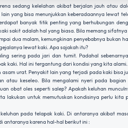
karena sedang kelelahan akibat berjalan jauh atau d
i lain yang bisa menunjukkan keberadaannya lewat tel
erdapat banyak titik penting yang berhubungan deng
kaki sakit adalah hal yang biasa. Bila memang sifatnya 
 sampai dua malam, kemungkinan penyebabnya bukan ha
gejalanya lewat kaki. Apa sajakah itu?
ing sering pada jari dan tumit. Padahal sebenarnya
k kaki. Hal ini tergantung dari kondisi yang kita alami.
n asam urat. Penyakit lain yang terjadi pada kaki bisa j
han atau keseleo. Bila mengalami nyeri pada bagian 
uan obat oles seperti salep? Apakah keluhan munculn
kita lakukan untuk memutuskan kondisinya perlu kita 
 keluhan pada telapak kaki. Di antaranya akibat mas
i antaranya karena hal-hal berikut ini :