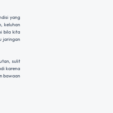
disi yang
, keluhan
 bila kita
u jaringan
tan, sulit
adi karena
dan bawaan