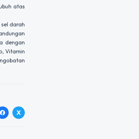
tubuh atas
sel darah
kandungan
rja dengan
, Vitamin
engobatan
X
facebook