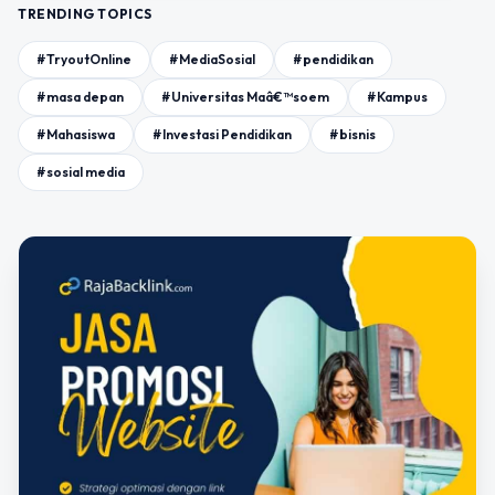
TRENDING TOPICS
#TryoutOnline
#MediaSosial
#pendidikan
#masa depan
#Universitas Maâ€™soem
#Kampus
#Mahasiswa
#Investasi Pendidikan
#bisnis
#sosial media