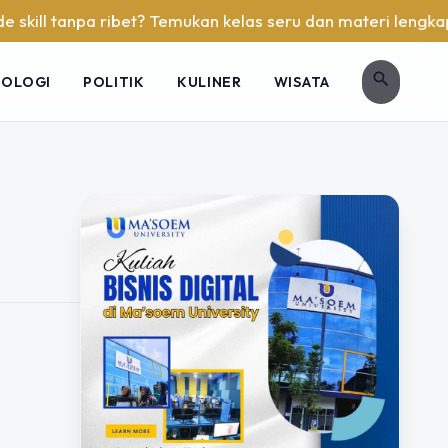
kill tanpa ribet? Temukan kelas seru dan materi lengkap han
search
NOLOGI
POLITIK
KULINER
WISATA