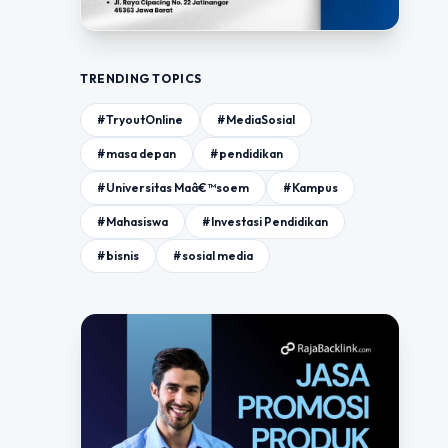
TRENDING TOPICS
#TryoutOnline
#MediaSosial
#masa depan
#pendidikan
#Universitas Maâ€™soem
#Kampus
#Mahasiswa
#Investasi Pendidikan
#bisnis
#sosial media