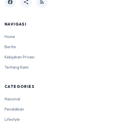
facebook
share
rss_feed
NAVIGASI
Home
Berita
Kebijakan Privasi
Tentang Kami
CATEGORIES
Nasional
Pendidikan
Lifestyle