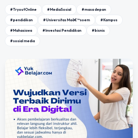
#TryoutOnline
#MediaSosial
#masa depan
#pendidikan
#Universitas Maâ€™soem
#Kampus
#Mahasiswa
#Investasi Pendidikan
#bisnis
#sosial media