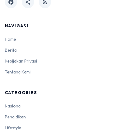
facebook
share
rss_feed
NAVIGASI
Home
Berita
Kebijakan Privasi
Tentang Kami
CATEGORIES
Nasional
Pendidikan
Lifestyle