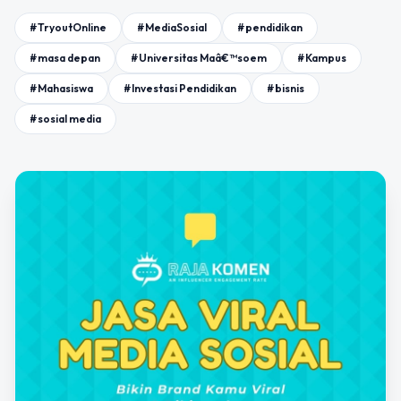
#TryoutOnline
#MediaSosial
#pendidikan
#masa depan
#Universitas Maâ€™soem
#Kampus
#Mahasiswa
#Investasi Pendidikan
#bisnis
#sosial media