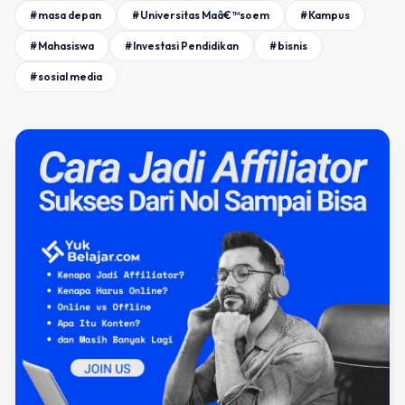
#masa depan
#Universitas Maâ€™soem
#Kampus
#Mahasiswa
#Investasi Pendidikan
#bisnis
#sosial media