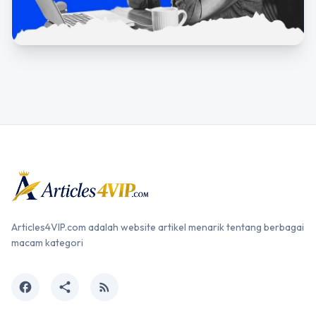
Articles4VIP.com adalah website artikel menarik tentang berbagai
macam kategori
facebook
share
rss_feed