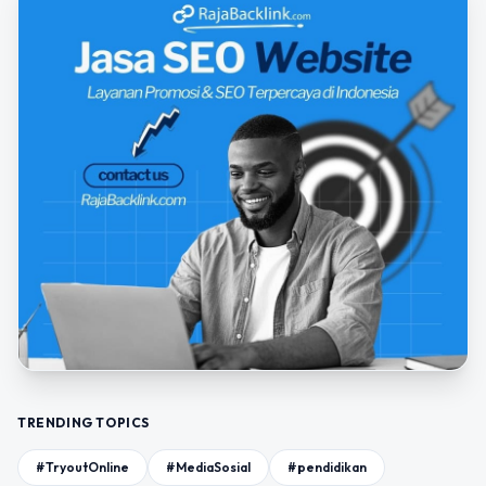
TRENDING TOPICS
#TryoutOnline
#MediaSosial
#pendidikan