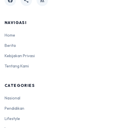
facebook
share
rss_feed
NAVIGASI
Home
Berita
Kebijakan Privasi
Tentang Kami
CATEGORIES
Nasional
Pendidikan
Lifestyle