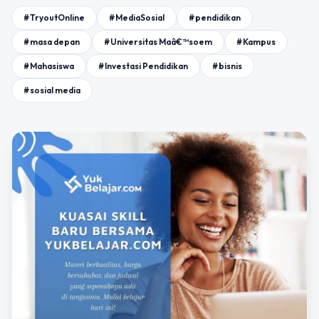
#TryoutOnline
#MediaSosial
#pendidikan
#masa depan
#Universitas Maâ€™soem
#Kampus
#Mahasiswa
#Investasi Pendidikan
#bisnis
#sosial media