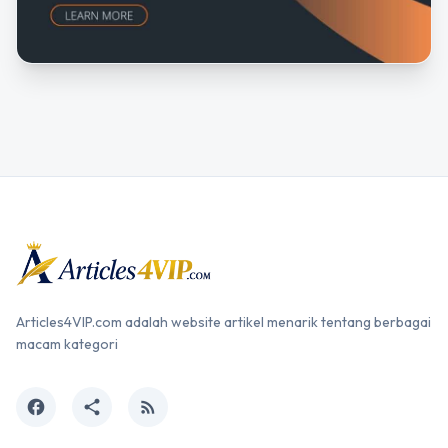
Articles4VIP.com adalah website artikel menarik tentang berbagai
macam kategori
facebook
share
rss_feed