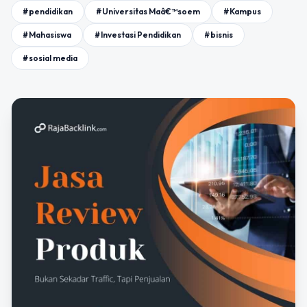
#pendidikan
#Universitas Maâ€™soem
#Kampus
#Mahasiswa
#Investasi Pendidikan
#bisnis
#sosial media