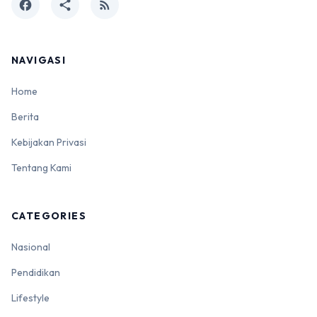
facebook
share
rss_feed
NAVIGASI
Home
Berita
Kebijakan Privasi
Tentang Kami
CATEGORIES
Nasional
Pendidikan
Lifestyle