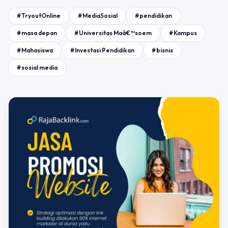
#TryoutOnline
#MediaSosial
#pendidikan
#masa depan
#Universitas Maâ€™soem
#Kampus
#Mahasiswa
#Investasi Pendidikan
#bisnis
#sosial media