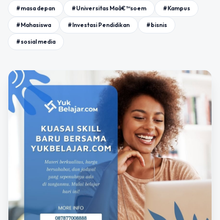
#masa depan
#Universitas Maâ€™soem
#Kampus
#Mahasiswa
#Investasi Pendidikan
#bisnis
#sosial media