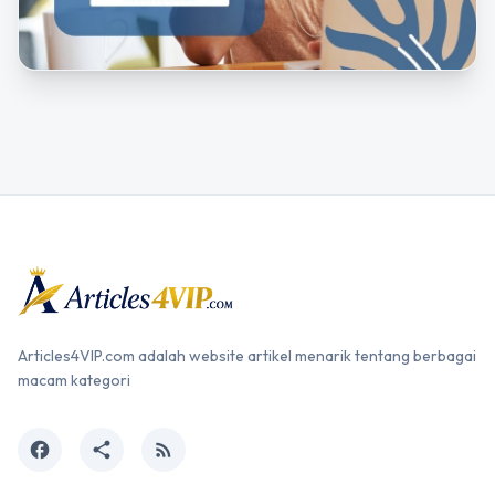
Articles4VIP.com adalah website artikel menarik tentang berbagai
macam kategori
facebook
share
rss_feed