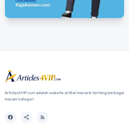
Articles4VIP.com adalah website artikel menarik tentang berbagai
macam kategori
facebook
share
rss_feed