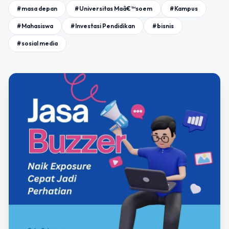
#masa depan
#Universitas Maâ€™soem
#Kampus
#Mahasiswa
#Investasi Pendidikan
#bisnis
#sosial media