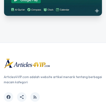
Articles4VIP.com adalah website artikel menarik tentang berbagai
macam kategori
facebook
share
rss_feed