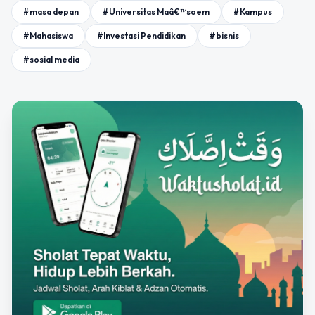
#masa depan
#Universitas Maâ€™soem
#Kampus
#Mahasiswa
#Investasi Pendidikan
#bisnis
#sosial media