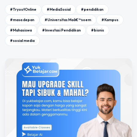
#TryoutOnline
#MediaSosial
#pendidikan
#masa depan
#Universitas Maâ€™soem
#Kampus
#Mahasiswa
#Investasi Pendidikan
#bisnis
#sosial media